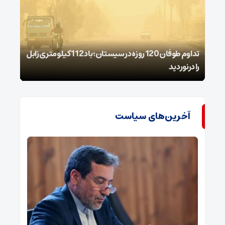
تداوم طوفان 120 روزه در سیستان؛ باد 112 کیلومتری ‌زابل
را درنوردید
شیمی
آخرین‌های سیاست