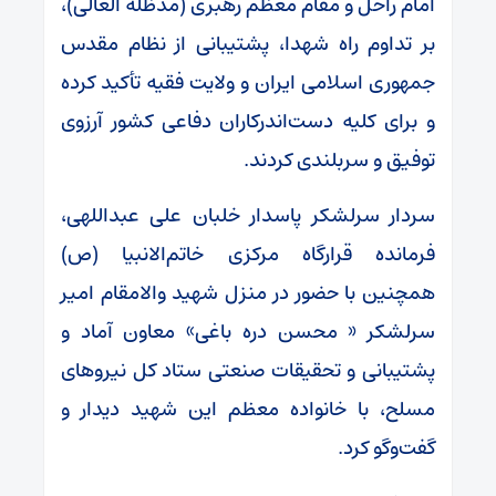
امام راحل و مقام معظم رهبری (مدظله العالی)،
بر تداوم راه شهدا، پشتیبانی از نظام مقدس
جمهوری اسلامی ایران و ولایت فقیه تأکید کرده
و برای کلیه دست‌اندرکاران دفاعی کشور آرزوی
توفیق و سربلندی کردند.
سردار سرلشکر پاسدار خلبان علی عبداللهی،
فرمانده قرارگاه مرکزی خاتم‌الانبیا (ص)
همچنین با حضور در منزل شهید والامقام امیر
سرلشکر « محسن دره باغی» معاون آماد و
پشتیبانی و تحقیقات صنعتی ستاد کل نیروهای
مسلح، با خانواده معظم این شهید دیدار و
گفت‌وگو کرد.