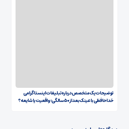
توضیحات یک متخصص درباره تبلیغات اینستاگرامی
خداحافظی با عینک بعد از ۵۰ سالگی؛ واقعیت یا شایعه؟