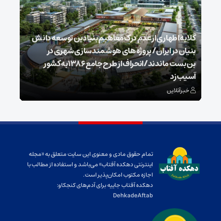
گلایه اطهاری از عدم درک مفاهیم بنیادین توسعه دانش
بنیان در ایران/ پروژه‌های هوشمندسازی شهری در
بن‌بست ماندند/انحراف از طرح جامع ۱۳۸۶ به کشور
ذخیر
آسیب زد
می‌
خبرآنلاین
خبر
تمام حقوق مادی و معنوی این سایت متعلق به «مجله
اینترنتی دهکده آفتاب» می‌باشد و استفاده از مطالب با
اجازه مکتوب امکان‌پذیر است.
دهکده آفتاب جاییه برای آدم‌های کنجکاو:
DehkadeAftab