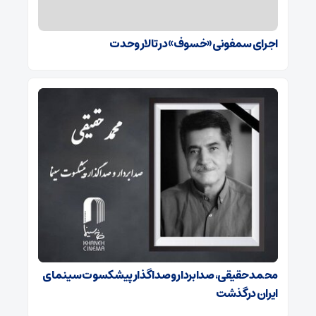
اجرای سمفونی «خسوف» در تالار وحدت
محمد حقیقی، صدابردار و صداگذار پیشکسوت سینمای
ایران درگذشت