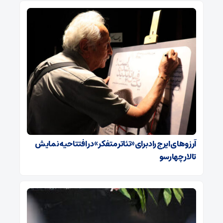
آرزوهای ایرج راد برای «تئاتر متفکر» در افتتاحیه نمایش
تالار چهارسو