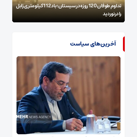
تداوم طوفان 120 روزه در سیستان؛ باد 112 کیلومتری ‌زابل
را درنوردید
شیمی
آخرین‌های سیاست