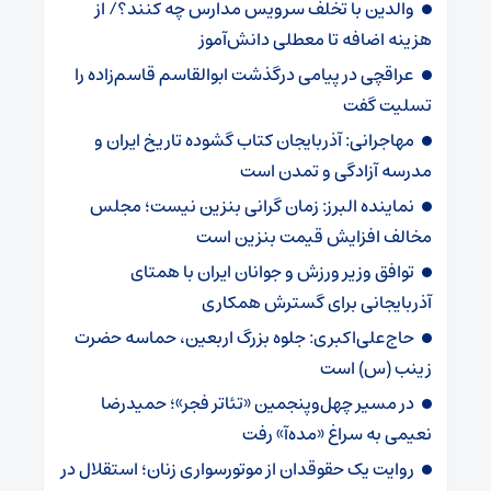
والدین با تخلف سرویس مدارس چه کنند؟/ از
هزینه اضافه تا معطلی دانش‌آموز
عراقچی در پیامی درگذشت ابوالقاسم قاسم‌زاده را
تسلیت گفت
مهاجرانی: آذربایجان کتاب گشوده تاریخ ایران و
مدرسه آزادگی و تمدن است
نماینده البرز: زمان گرانی بنزین نیست؛ مجلس
مخالف افزایش قیمت بنزین است
توافق وزیر ورزش و جوانان ایران با همتای
آذربایجانی برای گسترش همکاری
حاج‌علی‌اکبری: جلوه بزرگ اربعین، حماسه حضرت
زینب (س) است
در مسیر چهل‌وپنجمین «تئاتر فجر»؛ حمیدرضا
نعیمی به سراغ «مده‌آ» رفت
روایت یک حقوقدان از موتورسواری زنان؛ استقلال در