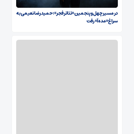
در مسیر چهل‌وپنجمین «تئاتر فجر»؛ حمیدرضا نعیمی به
سراغ «مده‌آ» رفت