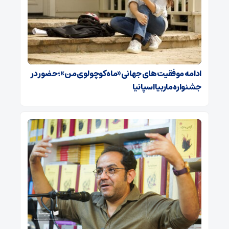
ادامه موفقیت‌های جهانی «ماه کوچولوی من»؛ حضور در
جشنواره ماربیا اسپانیا