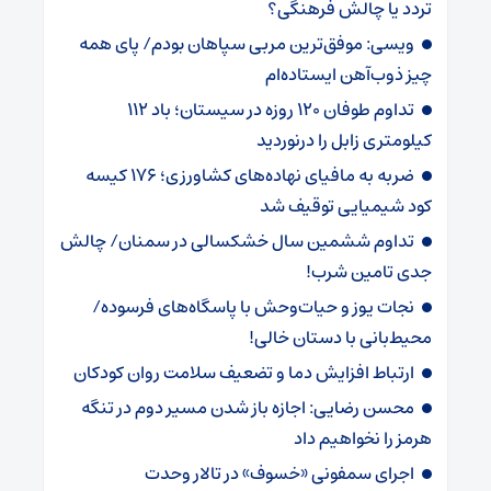
تردد یا چالش فرهنگی؟
ویسی: موفق‌ترین مربی سپاهان بودم/ پای همه
چیز ذوب‌آهن ایستاده‌ام
تداوم طوفان 120 روزه در سیستان؛ باد 112
کیلومتری ‌زابل را درنوردید
ضربه ‌به مافیای نهاده‌های کشاورزی؛ 176 کیسه
کود شیمیایی توقیف شد
تداوم ششمین سال خشکسالی در سمنان/ چالش‌
جدی‌ تامین شرب!
نجات یوز و حیات‌وحش با پاسگاه‌های فرسوده/
‌محیط‌بانی با دستان خالی!
ارتباط افزایش دما و تضعیف سلامت روان کودکان
محسن رضایی: اجازه باز شدن مسیر دوم در تنگه
هرمز را نخواهیم داد
اجرای سمفونی «خسوف» در تالار وحدت