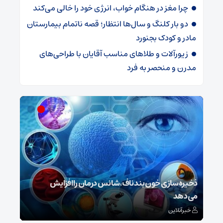
چرا مغز در هنگام خواب، انرژی خود را خالی می‌کند
دو بار کلنگ و سال‌ها انتظار؛ قصه ناتمام بیمارستان
مادر و کودک بجنورد
زیورآلات و طلاهای مناسب آقایان با طراحی‌های
مدرن و منحصر به فرد
ش
ذخیره‌سازی خون بند ناف، شانس درمان را افزایش
می‌دهد
رونم
خبرآنلاین
خبر