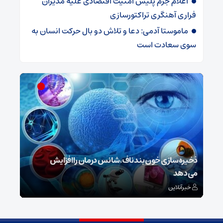
اعلام جرم پلیس امنیت اقتصادی علیه مدیران
فراری آهنگری تراکتورسازی
ماموستا آدمی: دعا و تلاش دو بال حرکت انسان به
سوی سعادت است
ش
ذخیره‌سازی خون بند ناف، شانس درمان را افزایش
می‌دهد
رونم
خبرآنلاین
خبر