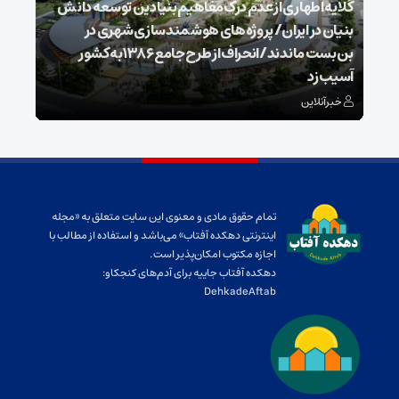
گلایه اطهاری از عدم درک مفاهیم بنیادین توسعه دانش
بنیان در ایران/ پروژه‌های هوشمندسازی شهری در
بن‌بست ماندند/انحراف از طرح جامع ۱۳۸۶ به کشور
ذخیر
آسیب زد
می‌
خبرآنلاین
خبر
تمام حقوق مادی و معنوی این سایت متعلق به «مجله
اینترنتی دهکده آفتاب» می‌باشد و استفاده از مطالب با
اجازه مکتوب امکان‌پذیر است.
دهکده آفتاب جاییه برای آدم‌های کنجکاو:
DehkadeAftab