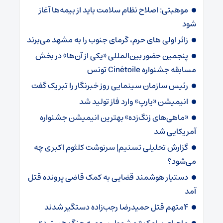
موهبتی: اصلاح نظام سلامت باید از بیمه‌ها آغاز
شود
زائر اولی های حرم، گرمای جنوب را به مشهد می‌برند
پنجمین حضور بین‌المللی «یکی از آن‌ها» در بخش
مسابقه جشنواره Cinétoile تونس
رئیس سازمان سینمایی روز خبرنگار را تبریک گفت
انیمیشن «یارپ» وارد فاز تولید شد
«ماهی‌های زنگ‌زده» بهترین انیمیشن جشنواره
آمریکایی شد
گزارش تحلیلی تسنیم| سرنوشت کلثوم اکبری چه
می‌شود؟
دستیار هوشمند قضایی به کمک قاضی پرونده قتل
آمد
4متهم قتل حمیدرضا رجب‌زاده دستگیر شدند
ماجرای پیامک « مشمول سهمیه جنگ هستید»