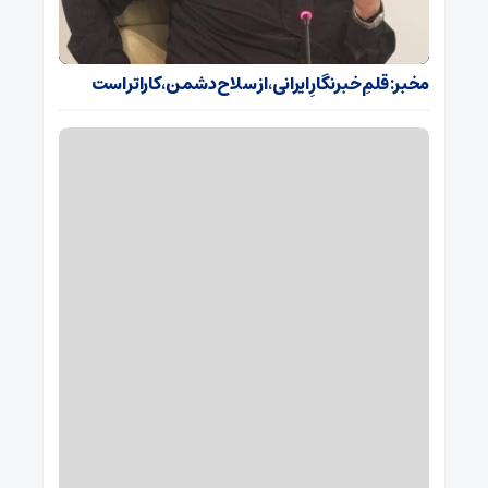
مخبر: قلمِ خبرنگارِ ایرانی، از سلاح دشمن، کاراتر است