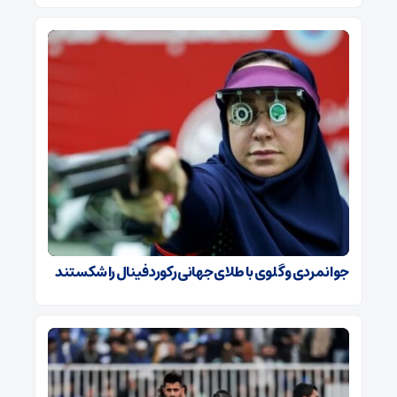
جوانمردی و گلوی با طلای جهانی رکورد فینال را شکستند