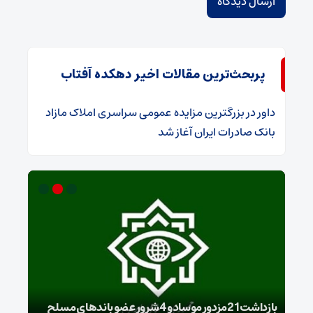
پربحث‌ترین مقالات اخیر دهکده آفتاب
داور
در
​بزرگترین مزایده عمومی سراسری املاک مازاد
بانک صادرات ایران آغاز شد
بازداشت 21مزدور موساد و 4 شرور عضو باندهای مسلح