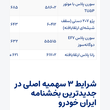
سورن پلاس با موتور
58602
685 میلیون
TU5P
پژو 207 دستی (سقف
60412
643 میلیون
شیشه‌ای ارتقایافته)
سورن پلاس EF7
55515
632 میلیون
دوگانه‌سوز
رانا پلاس ارتقایافته
61702
621 میلیون
شرایط ۳ سهمیه اصلی در
جدیدترین بخشنامه
ایران خودرو