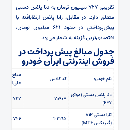
تقریبی 727 میلیون تومان به دنا پلاس دستی
متعلق دارد. در مقابل، رانا پلاس ارتقایافته با
پیش‌پرداختی در حدود 621 میلیون تومان،
اقتصادی‌ترین گزینه به شمار می‌رود.
جدول مبالغ پیش پرداخت در
فروش اینترنتی ایران خودرو
مبلغ پیش‌پ
نام خودرو
کد کلاس
علی‌الحساب
دنا پلاس دستی (موتور
70907
727 میلیون
EF7)
تارا دستی V1P
32215
724 میلیون
(گیربکس MT6)