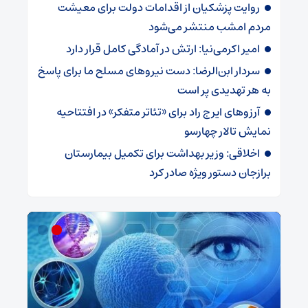
روایت پزشکیان از اقدامات دولت برای معیشت
مردم امشب منتشر می‌شود
امیر اکرمی‌نیا: ارتش در آمادگی کامل قرار دارد
سردار ابن‌الرضا: دست نیروهای مسلح ما برای پاسخ
به هر تهدیدی پر است
آرزوهای ایرج راد برای «تئاتر متفکر» در افتتاحیه
نمایش تالار چهارسو
اخلاقی: وزیر بهداشت برای تکمیل بیمارستان
برازجان دستور ویژه‌ صادر کرد
ش