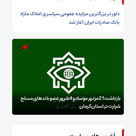
داور
در
​بزرگترین مزایده عمومی سراسری املاک مازاد
بانک صادرات ایران آغاز شد
بازداشت 21مزدور موساد و 4 شرور عضو باندهای مسلح
شرارت در استان کرمان
گروه