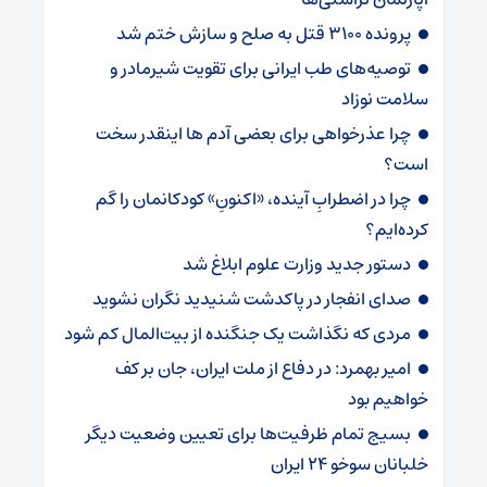
پرونده 3100 قتل به صلح و سازش ختم شد
توصیه‌های طب ایرانی برای تقویت شیرمادر و
سلامت نوزاد
چرا عذرخواهی برای بعضی آدم ها اینقدر سخت
است؟
چرا در اضطرابِ آینده، «اکنونِ» کودکانمان را گم
کرده‌ایم؟
دستور جدید وزارت علوم ابلاغ شد
صدای انفجار در پاکدشت شنیدید نگران نشوید
مردی که نگذاشت یک جنگنده از بیت‌المال کم شود
امیر بهمرد: در دفاع از ملت ایران، جان بر کف
خواهیم بود
بسیج تمام ظرفیت‌ها برای تعیین وضعیت دیگر
خلبانان سوخو ۲۴ ایران