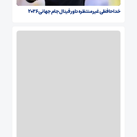
خداحافظی غیرمنتظره داور فینال جام جهانی ۲۰۲۶