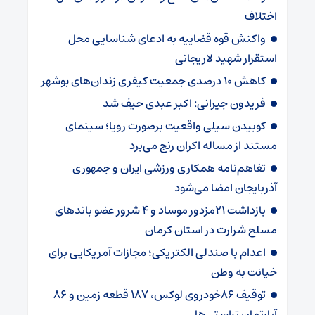
اختلاف
واکنش قوه قضاییه به ادعای شناسایی محل
استقرار شهید لاریجانی
کاهش ۱۰ درصدی جمعیت کیفری زندان‌های بوشهر
فریدون جیرانی: اکبر عبدی حیف شد
کوبیدن سیلی واقعیت برصورت رویا؛ سینمای
مستند از مساله اکران رنج می‌برد
تفاهم‌نامه همکاری ورزشی ایران و جمهوری
آذربایجان امضا می‌شود
بازداشت 21مزدور موساد و 4 شرور عضو باندهای
مسلح شرارت در استان کرمان
اعدام با صندلی الکتریکی؛ مجازات آمریکایی برای
خیانت به وطن
توقیف 86خودروی لوکس، 187 قطعه زمین و 86
آپارتمان تراستی‌ها