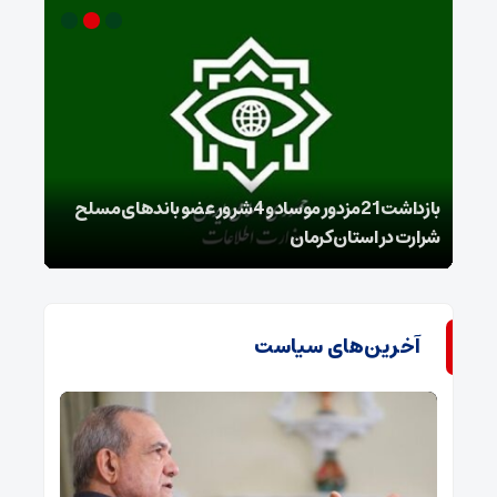
بازداشت 21مزدور موساد و 4 شرور عضو باندهای مسلح
شرارت در استان کرمان
گروه
آخرین‌های سیاست