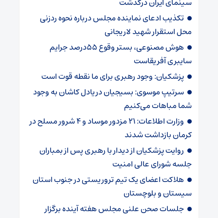
سینمای ایران درگذشت
تکذیب ادعای نماینده مجلس درباره نحوه ردزنی
محل استقرار شهید لاریجانی
هوش مصنوعی، بستر وقوع 55درصد جرایم
سایبری آفریقاست
پزشکیان: وجود رهبری برای ما نقطه قوت است
سرتیپ موسوی: بسیجیان دریادل کاشان به وجود
شما مباهات می‌کنیم
وزارت اطلاعات: ۲۱ مزدور موساد و ۴ شرور مسلح در
کرمان بازداشت شدند
روایت پزشکیان از دیدار با رهبری پس از بمباران
جلسه شورای عالی امنیت
هلاکت اعضای یک تیم تروریستی در جنوب استان
سیستان و بلوچستان
جلسات صحن علنی مجلس هفته آینده برگزار