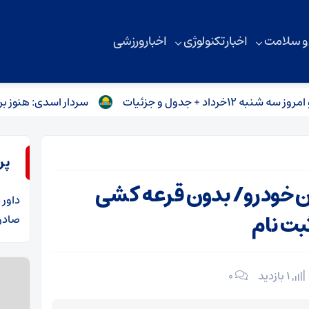
 و سلامت
اخبار تکنولوژی
اخبار ورزشی
دول و جزئیات
سردار اسدی: هنوز برگ‌های بر
پر
ان خودرو/ بدون قرعه کشی
داور
د
بت نام
صادرا
1 بازدید
۰