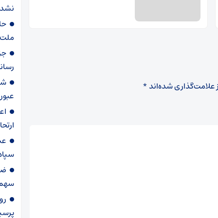
نشده
حا
ملت 
جز
رسان
شو
 علامت‌گذاری شده‌اند
*
عبور 
ارتحا
سپاه 
ضر
سهم 
رو
پرسپ