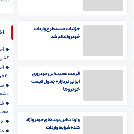
تقویت
جزئیات جدید طرح واردات
اخ
خودرو اعلام شد
آخ
کشی خ
آخ
قیمت عجیب این خودروی
12خرداد + جدول و جزئیات
ایرانی در بازار+ جدول قیمت
سرد
خودرو‌‌ها
دشمن 
شب
محاس
واردات این برند‌های خودرو آزاد
دی
شد+ شرایط واردات
مت