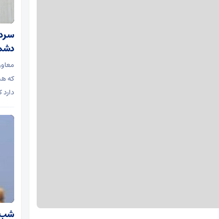
سردار
دشمن
معاون 
که هنو
دارد ک
شب ب