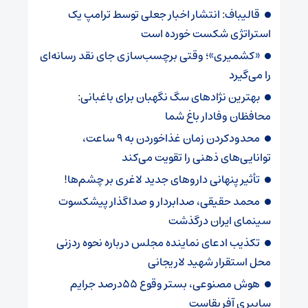
قالیباف: انتشار اخبار جعلی توسط ترامپ یک
استراتژی شکست خورده است
«کشمیری»؛ وقتی برچسب‌سازی جای نقد رسانه‌ای
را می‌گیرد
بهترین نژادهای سگ نگهبان برای باغبانی:
محافظان وفادار باغ شما
محدودکردن زمان غذاخوردن به ۹ ساعت،
توانایی‌های ذهنی را تقویت می‌کند
تأثیر پنهانی داروهای جدید لاغری بر چشم‌ها!
محمد حقیقی، صدابردار و صداگذار پیشکسوت
سینمای ایران درگذشت
تکذیب ادعای نماینده مجلس درباره نحوه ردزنی
محل استقرار شهید لاریجانی
هوش مصنوعی، بستر وقوع 55درصد جرایم
سایبری آفریقاست