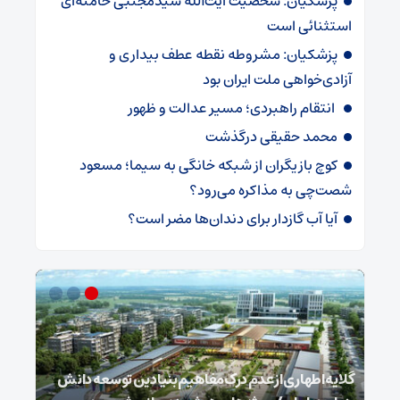
پزشکیان: شخصیت آیت‌الله سیدمجتبی خامنه‌ای
استثنائی است
پزشکیان: مشروطه نقطه عطف بیداری و
آزادی‌خواهی ملت ایران بود
انتقام راهبردی؛ مسیر عدالت و ظهور
محمد حقیقی درگذشت
کوچ بازیگران از شبکه خانگی به سیما؛ مسعود
شصت‌چی به مذاکره می‌رود؟
آیا آب گازدار برای دندان‌ها مضر است؟
گلایه اطهاری از عدم درک مفاهیم بنیادین توسعه دانش