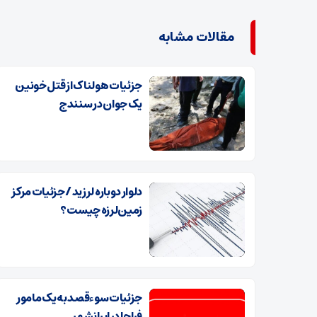
مقالات مشابه
جزئیات هولناک از قتل خونین
یک جوان در سنندج
دلوار دوباره لرزید / جزئیات مرکز
زمین‌لرزه چیست؟
جزئیات سوءقصد به یک مامور
فراجا در ایرانشهر