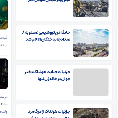
حادثه در پتروشیمی عسلویه /
تعداد جانباختگان اعلام شد
از حدود ۸۳ هزار دلار به نزدیکی ۷۳ ه
جزئیات جنایت هولناک دختر
جوان در خانه زن تنها
در ما
جزئیات هولناک از مرگ مرد
ولت‌ه