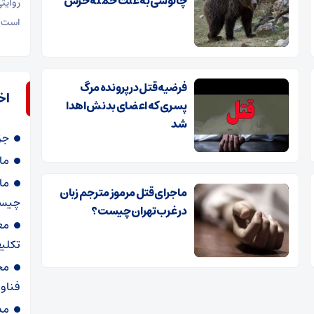
چالوسی به علت حمله خرس
روایت
است.
فرضیه قتل در پرونده مرگ
اخ
پسری که اعضای بدنش اهدا
شد
جز
ما
ماجرای قتل مرموز مترجم زبان
چیس
در غرب تهران چیست؟
تکلی
مخ
فناو
مد