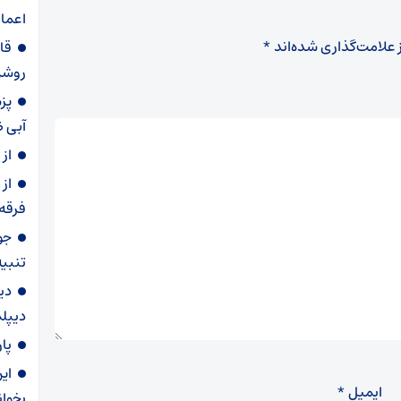
اعما
 علامت‌گذاری شده‌اند
*
قا
روشن
پز
آبی 
از 
از
فرقه
جو
تنبیه
دی
دیپلم
پا
ای
ایمیل
*
بخوان