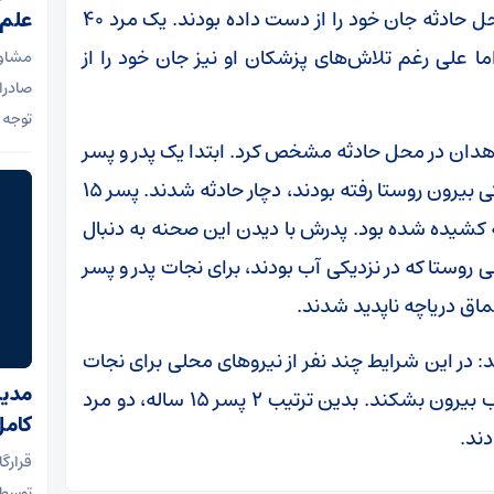
نفر را از آب بیرون کشیده بودند و، اما ۴ نفر در محل حادثه جان خود را از دست داده بودند. یک مرد ۴۰
علم 
ما علی رغم تلاش‌های پزشکان او نیز جان خود را از
مشاور
صادرا
توجه 
تحقیق از شاهدان در محل حادثه مشخص کرد. ابتدا یک پدر و پسر
که برای شست و شوی گوسفندان خود به سد خاکی بیرون روستا رفته بودند، دچار حادثه شدند. پسر ۱۵
ه کشیده شده بود. پدرش با دیدن این صحنه به دنبال
ی روستا که در نزدیکی آب بودند، برای نجات پدر و پسر
عماق دریاچه ناپدید شدند.
 عمومی اورژانس استان مرکزی اضافه می‎کند: در این شرایط چند نفر از نیرو‌های محلی برای نجات
مدیر
آنها وارد آب شدند و توانستند پیکرهایشان را از آب بیرون بشکند. بدین ترتیب ۲ پسر ۱۵ ساله، دو مرد
کامل
قرارگا
توسط 