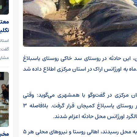
تکلی
گفت: 
، این حادثه در روستای سد خاکی روستای یاسبلاغ
مشارک
 داد. در ساعت ۱۱روز پنجشنبه، ۷خردادماه به اورژانس اراک در استان مرکزی اطلاع داده شد
علیرضا شمشیری روابط عمومی اورژانس استان مرکزی در گفت‌و‌گو با همشهری می‌‎گوید: وقتی
اورژانس استان در جریان غرق شدن ۵ نفر در روستای یاسبلاغ کمیجان قرار گرفت. بلافاصله ۳
الگرد اورژانس محل حادثه اعزام شدند.
او می‌گوید: وقتی تکنسین‌های اورژانس و غواص به محل رسیدند، اهالی روستا و نیرو‌های محلی هر ۵
مخبر