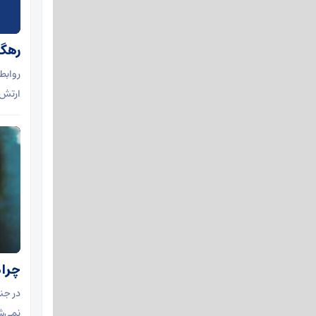
رهگیر
ارتش 
چرا 
در جن
نمی‌ش