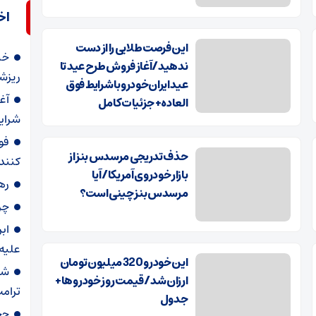
اخ
این فرصت طلایی را از دست
خب
ندهید/آغاز فروش طرح عید تا
ریزش
عید ایران‌خودرو با شرایط فوق
آغ
العاده+ جزئیات کامل
شرایط
فو
حذف تدریجی مرسدس بنز از
کنند
بازار خودروی آمریکا/ آیا
رهگ
مرسدس بنز چینی است؟
چر
ابر
علیه 
این خودرو 320 میلیون تومان
شر
ارزان شد/ قیمت روز خودروها+
ترام
جدول
حج