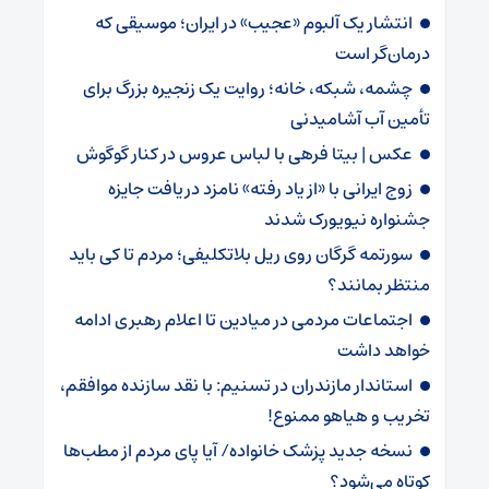
انتشار یک آلبوم «عجیب» در ایران؛ موسیقی که
درمان‌گر است
چشمه، شبکه، خانه؛ روایت یک زنجیره بزرگ برای
تأمین آب آشامیدنی
عکس | بیتا فرهی با لباس عروس در کنار گوگوش
زوج ایرانی با «از یاد رفته» نامزد دریافت جایزه
جشنواره نیویورک شدند
سورتمه گرگان روی ریل بلاتکلیفی؛ مردم تا کی باید
منتظر بمانند؟
اجتماعات مردمی در میادین تا اعلام رهبری ادامه
خواهد داشت
استاندار مازندران در تسنیم: با نقد سازنده موافقم،
تخریب و هیاهو ممنوع!
نسخه جدید پزشک خانواده/ آیا پای مردم از مطب‌ها‌
کوتاه می‌شود؟