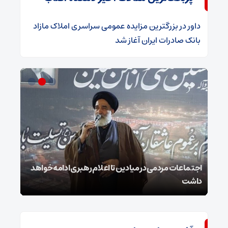
داور
در
​بزرگترین مزایده عمومی سراسری املاک مازاد
بانک صادرات ایران آغاز شد
ر
اجتماعات مردمی در میادین تا اعلام رهبری ادامه خواهد
استا
داشت
و هی