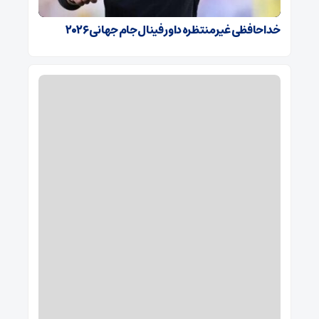
خداحافظی غیرمنتظره داور فینال جام جهانی ۲۰۲۶