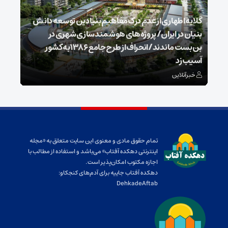
گلایه اطهاری از عدم درک مفاهیم بنیادین توسعه دانش
بنیان در ایران/ پروژه‌های هوشمندسازی شهری در
بن‌بست ماندند/انحراف از طرح جامع ۱۳۸۶ به کشور
ذخیر
آسیب زد
می‌
خبرآنلاین
خبر
تمام حقوق مادی و معنوی این سایت متعلق به «مجله
اینترنتی دهکده آفتاب» می‌باشد و استفاده از مطالب با
اجازه مکتوب امکان‌پذیر است.
دهکده آفتاب جاییه برای آدم‌های کنجکاو:
DehkadeAftab