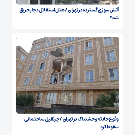
آتش‌سوزی گسترده در تهران / هتل استقلال دچار حریق
شد؟
وقوع حادثه وحشتناک در تهران / جرثقیل ساختمانی
سقوط کرد