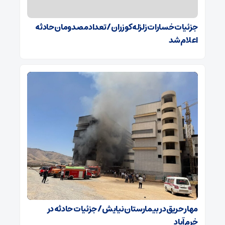
جزئیات خسارات زلزله کوزران / تعداد مصدومان حادثه
اعلام شد
مهار حریق در بیمارستان نیایش / جزئیات حادثه در
خرم‌آباد