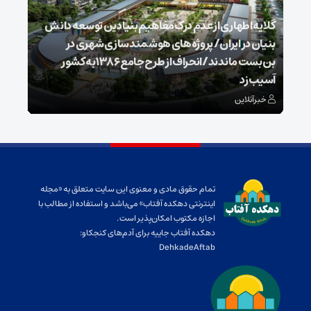
گلایه اطهاری از عدم درک مفاهیم بنیادین توسعه دانش
بنیان در ایران/ پروژه‌های هوشمندسازی شهری در
بن‌بست ماندند/انحراف از طرح جامع ۱۳۸۶ به کشور
ذخیر
آسیب زد
می‌
خبرآنلاین
خبر
تمام حقوق مادی و معنوی این سایت متعلق به «مجله
اینترنتی دهکده آفتاب» می‌باشد و استفاده از مطالب با
اجازه مکتوب امکان‌پذیر است.
دهکده آفتاب جاییه برای آدم‌های کنجکاو:
DehkadeAftab