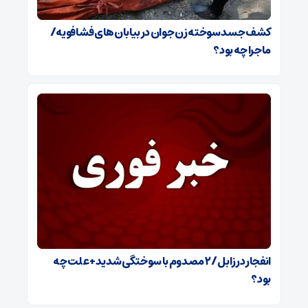
کشف جسد سوخته زن جوان در بیابان‌های فشافویه/
ماجرا چه بود؟
انفجار در زابل / ۲ مصدوم با سوختگی شدید + علت چه
بود؟