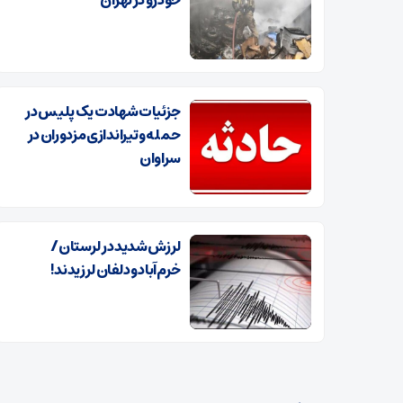
خودرو در تهران
جزئیات شهادت یک پلیس در
حمله و تیراندازی مزدوران در
سراوان
لرزش شدید در لرستان/
خرم‌آباد و دلفان لرزیدند!