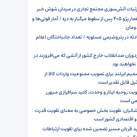
ئیات آتش‌سوزی مجتمع تجاری در میدان شوش خبر
انفجار پژو ۴۰۵ پس از سقوط مرگبار به دره / آمار فوتی‌ها و
مان
دثه در پتروشیمی عسلویه / تعداد جانباختگان اعلام
دوران ضدانقلاب خارج کشور از آتشی که می‌افروزند در
نخواهند بود
میم ایرلند برای تصویب ممنوعیت واردات کالا از
یل قابل تقدیر است
ویت روحیه ایثار و وحدت، کلید سرافرازی میهن
می است
شکیان: تقویت بخش خصوصی به معنای تقویت قدرت
و اقتصادی کشور است
د قربان مسیر تضمین شده برای تقویت ارتباطات