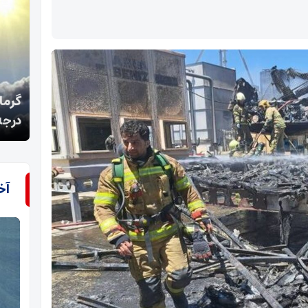
گرمای بی‌سابقه در سیستان و بلوچستان/ راسک با 48
علم‌
درجه رکورد زد
در م
آخ