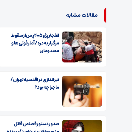
مقالات مشابه
انفجار پژو ۴۰۵ پس از سقوط
مرگبار به دره / آمار فوتی‌ها و
مصدومان
تیراندازی در اقدسیه تهران/
ماجرا چه بود؟
صدور دستور قصاص قاتل
منصوره قدیری‌جاوید/پرونده