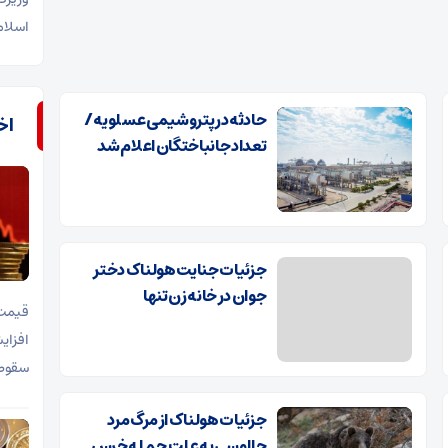
اسلام
حادثه در پتروشیمی عسلویه /
اخب
تعداد جانباختگان اعلام شد
جزئیات جنایت هولناک دختر
جوان در خانه زن تنها
قیمت 
سقوط 
جزئیات هولناک از مرگ مرد
چالوسی به علت حمله خرس