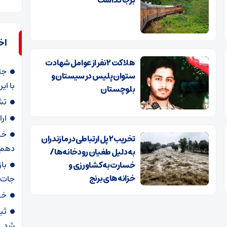
برجا گذاشت
اخ
هلاکت ۲ نفر از عوامل شهادت
جل
ستوان پلیس در سیستان و
با ایر
بلوچستان
تش
ار
خب
تخریب ۲ پل ارتباطی در مازندران
دهم/ 
به دلیل طغیان رودخانه‌ها/
با
خسارت به کشاورزی و
خزانه‌های برنج
جات 
خب
ثب
شد