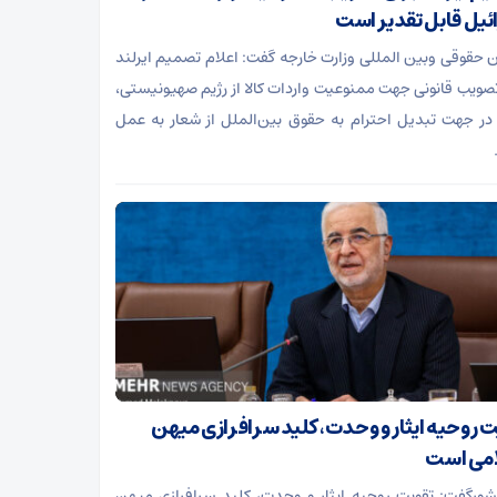
ئیل قابل تقدیر است
 حقوقی وبین المللی وزارت خارجه گفت: اعلام تصمیم ایرلند
تصویب قانونی جهت ممنوعیت واردات کالا از رژیم صهیونیستی،
در جهت تبدیل احترام به حقوق بین‌الملل از شعار به عمل
ت روحیه ایثار و وحدت، کلید سرافرازی میهن
می است
شورگفت: تقویت روحیه ایثار و وحدت، کلید سرافرازی میهن