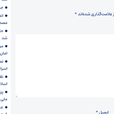
جز
 علامت‌گذاری شده‌اند
*
مصدو
حا
شد
مز
امان 
تص
اسرائ
تق
اسلا
پز
ملی 
عی
ایمیل
*