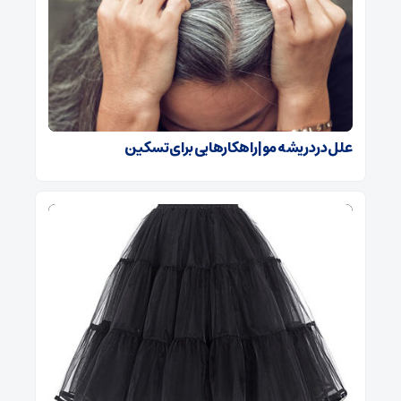
علل درد ریشه مو| راهکارهایی برای تسکین