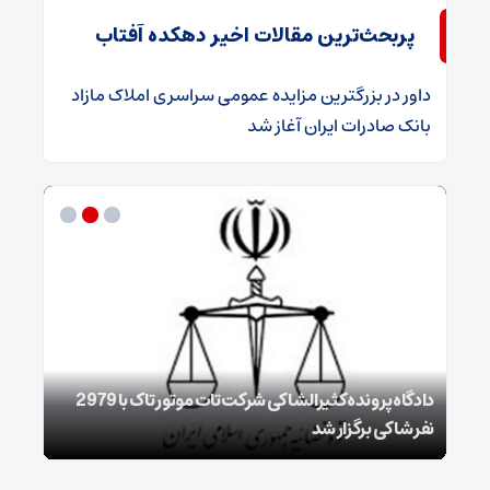
پربحث‌ترین مقالات اخیر دهکده آفتاب
داور
در
​بزرگترین مزایده عمومی سراسری املاک مازاد
بانک صادرات ایران آغاز شد
دادگاه پرونده کثیرالشاکی شرکت تات موتور تاک با 2979
نفر شاکی برگزار شد
تردد 2 میلیون و 600 هزار زائر اربعین از مرز مهر