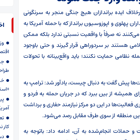
رخلاف ایده براندازان هیچ جنگی منجر به سرنگونی
ن پهلوی و اپوزوسیون برانداز که با حمله آمریکا به
اخ
 می‌کنند نه صرفاً با واقعیت نسبتی ندارد بلکه ممکن
وز
ی هستند بر سردوراهی قرار گیرند و حتی باوجود
اقتص
له نظامی حمایت نکنند؛ باید واقع‌بینانه با تحولات
طراحی ع
خب
مدت‌ها پیش گفت به دنبال چیست، یادآور شد: ترامپ به
«استا
رای همیشه از بین ببرد که در جریان حمله به فردو و
پی
 فعالیت‌ها در این دو مرکز نیازمند حفاری و برداشت
آمریک
 این منطقه از سوی طرف مقابل رصد می‌شود.
تعر
کار 
 و حملات انجام‌شده به آن، ادامه داد: باتوجه به
دس