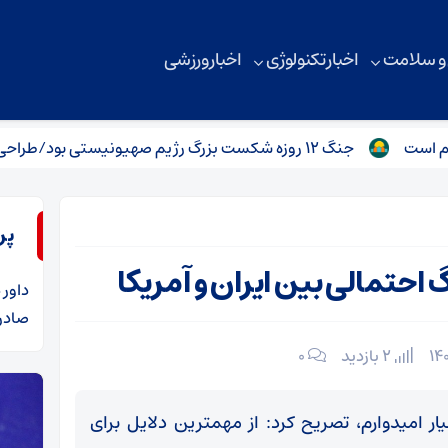
 و سلامت
اخبار تکنولوژی
اخبار ورزشی
جنگ 12 روزه شکست بزرگ رژیم صهیونیستی بود/طراحی عملیات از 20 سال قبل
پر
احتمالی بین ایران و آمریکا
داور
د
صادرا
2 بازدید
۰
یار امیدوارم، تصریح کرد: از مهمترین دلایل برای