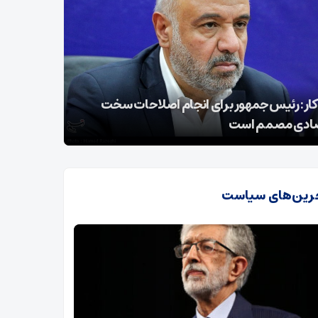
جنگ 12 روزه شکست بزرگ رژیم صهیونیستی بود/
ملیات از 20 سال قبل
هشدار وزی
رین‌های سیاست