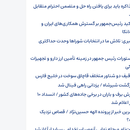
اکره باید برای یافتن راه حل و متضمن احترام متقابل
کید رئیس‌جمهور بر گسترش همکاری‌های ایران و
نکا
بری: تلاش ما در انتخابات شوراها وحدت حداکثری
تورات رئیس جمهور در زمینه تأمین ارز دارو و تجهیزات
ی
قیف دو شناور متخلف قاچاق سوخت در خلیج فارس
زگشت شیرشاه / یزدانی راهی فینال شد
بارش برف و باران در برخی جاده‌های کشور / انسداد ۱۰
اعلام شد
رین خبر از پرونده الهه حسین‌نژاد / قصاص نزدیک
؟
ت‌نام مرحله نهایی آزمون استخدامی سرایدار آغاز شد