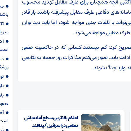
عیت متفاوت امروز محور مقاومت با پیش از ۷ اکتبر، آنچه همچنان برای طرف مقابل تهدید محسوب
مذ
نه‌های دفاعی طرف مقابل پیشرفته باشند باز قادر
باشد
ت و می‌تواند با تلفات جدی مواجه شود، اما باید دید توان
تا
سریلا
 طرف مقابل مواجه می‌شود.
اک
صریح کرد: کم نیستند کسانی که در حاکمیت حضور
است
امه یابد. تصور می‌کنم مذاکرات روز جمعه به نتایجی
دس
پزشک
د وارد جنگ شوند.
تو
با
محور 
آخ
اعلام بالاترین سطح آماده‌باش
است
نظامی در اسرائیل / پدافند
ثب