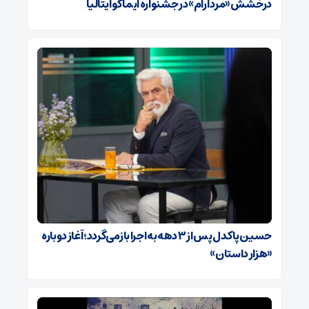
درخشش «مرد آرام» در جشنواره ایماگو ایتالیا
حسین پاکدل پس از ۳ دهه به اجرا بازمی‌گردد؛ آغاز دوباره
«هزار داستان»