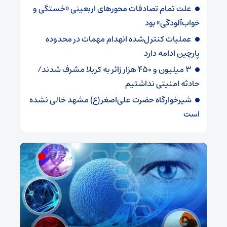
علت تمام‌ تصادفات محورهای اربعینی‌ «خستگی و
خواب‌آلودگی» ‌بود
عملیات کنترل‌شده انهدام مهمات در محدوده
پارچین ادامه دارد
3 میلیون و 450 هزار ‌زائر به کربلا مشرف شد‌ند/‌
حادثه امنیتی نداشتیم
شیرخوارگاه حضرت علی‌اصغر(ع) مشهد خالی نشده
است
ش