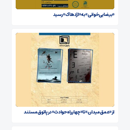
«بیضایی‌خوانی» به «اژدهاک» رسید
از «عمق میدان» تا «چهارراه حوادث» در پاتوق مستند