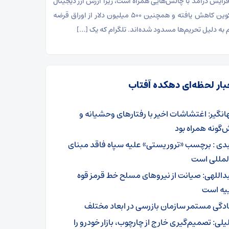
فزایش درآمد با چالش‌هایی همراه است، زیرا ارزش ارز دیجیتال
تون ‌کوین کاهش یافته و همچنین ۵۰۰ میلیون دلار از اوراق قرضه
م به دلیل تحریم‌ها مسدود شده‌اند. تلگرام که یک […]
بار لحظه‌ای دهکده آفتاب
انگیر: اغتشاشات اخیر با رفتارهای وحشیانه و
گونه همراه بود
دی : برچسب «تروریستی» علیه سپاه فاقد مبنای
المللی است
داللهی: صیانت از نیروهای مسلح خط قرمز قوه
یه است
ادگی مستمر سازمان بازرسی در ابعاد مختلف
یلی: تصمیم‌گیری خارج از چارچوب، بازار خودرو را