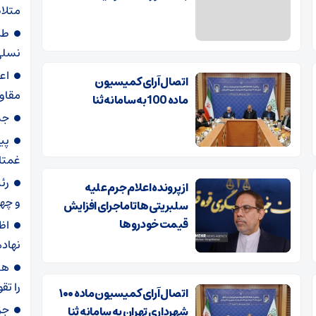
متلا
طر
نسلی 
اتصال آرای کمیسیون
مقاو
ماده 100 به سامانه ثنا
جش
غمتا
رئ
از پرونده اعلام جرم علیه
و چه
سلبریتی‌ها تا ماجرای افزایش
قیمت خودروها
اظ
نهاده
هن
را تق
اتصال آرای کمیسیون ماده ۱۰۰
جز
شهرداری تهران به سامانه ثنا