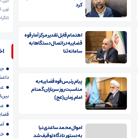
این ا
کرد
تلگرا
اهتمام قابل تقدیر مرکز آمار قوه
قضاییه در اتصال دستگاها به
اخ
سامانه ثنا
جه
داعش‌
پیام رئیس قوه قضاییه به
عب
مناسبت روز سربازان گمنام
بین‌
امام زمان (عج)
عب
قضای
آم
اموال محمد ساعدی‌نیا
خل
به‌دستور دادگاه توقیف شد