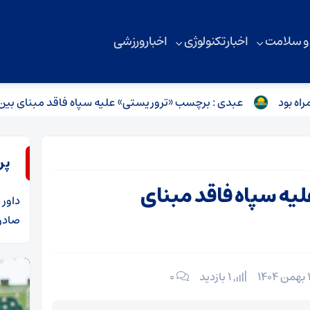
 و سلامت
اخبار تکنولوژی
اخبار ورزشی
عبدی : برچسب «تروریستی» علیه سپاه فاقد مبنای بین‌المللی ا
پر
یه سپاه فاقد مبنای
داور
د
صادرا
1 بازدید
۰