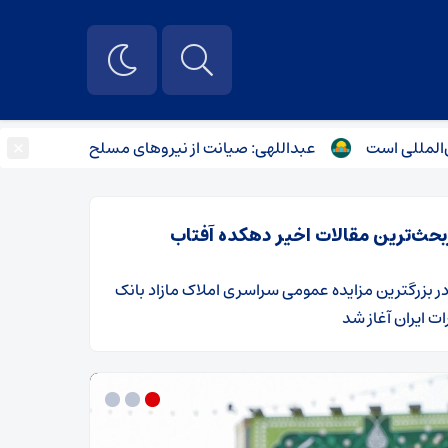
×
ست
عبداللهی: صیانت از نیروهای مسلح خط قرمز قوه قضاییه ا
بحث‌ترین مقالات اخیر دهکده آفتاب
ر
​بزرگترین مزایده عمومی سراسری املاک مازاد بانک
ت ایران آغاز شد