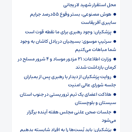
محل استقرار شهید لاریجانی
هوش مصنوعی، بستر وقوع 55درصد جرایم
سایبری آفریقاست
پزشکیان: وجود رهبری برای ما نقطه قوت است
سرتیپ موسوی: بسیجیان دریادل کاشان به وجود
شما مباهات می‌کنیم
وزارت اطلاعات: ۲۱ مزدور موساد و ۴ شرور مسلح در
کرمان بازداشت شدند
روایت پزشکیان از دیدار با رهبری پس از بمباران
جلسه شورای عالی امنیت
هلاکت اعضای یک تیم تروریستی در جنوب استان
سیستان و بلوچستان
جلسات صحن علنی مجلس هفته آینده برگزار
می‌شود
پزشکیان: باید پُست‌ها را به افراد شایسته بدهیم