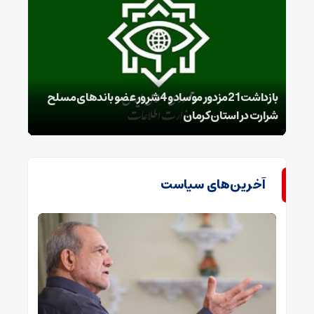
بازداشت 21مزدور موساد و 4 شرور عضو باندهای مسلح
شرارت در استان کرمان
گروه
آخرین‌های سیاست