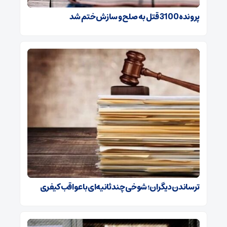
پرونده 3100 قتل به صلح و سازش ختم شد
ترساندن دیگران؛ شوخی چندثانیه‌ای با عواقب کیفری