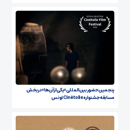
پنجمین حضور بین‌المللی «یکی از آن‌ها» در بخش
مسابقه جشنواره Cinétoile تونس