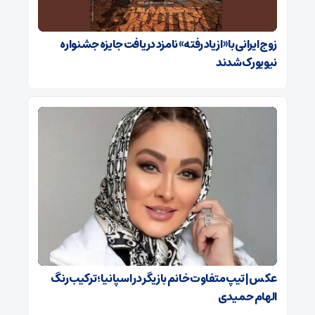
زوج ایرانی با «از یاد رفته» نامزد دریافت جایزه جشنواره
نیویورک شدند
عکس | تیپ متفاوت خانم بازیگر در اسپانیا ؛ ترکیب رنگ
الهام حمیدی