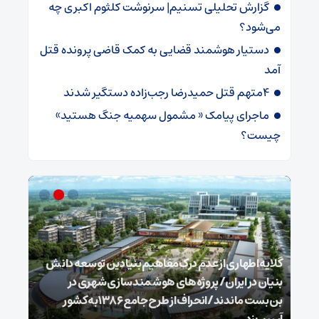
گزارش تحلیلی تسنیم| سرنوشت کلثوم اکبری چه
می‌شود؟
دستیار هوشمند قضایی به کمک قاضی پرونده قتل
آمد
4متهم قتل حمیدرضا رجب‌زاده دستگیر شدند
ماجرای پیامک « مشمول سهمیه جنگ هستید»
چیست؟
گلایه اطهاری از عدم درک مفاهیم بنیادین توسعه دانش
بنیان در ایران/ پروژه‌های هوشمندسازی شهری در
بن‌بست ماندند/انحراف از طرح جامع ۱۳۸۶ به کشور
ذخیر