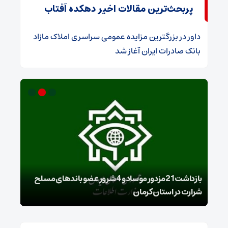
پربحث‌ترین مقالات اخیر دهکده آفتاب
داور
در
​بزرگترین مزایده عمومی سراسری املاک مازاد
بانک صادرات ایران آغاز شد
بازداشت 21مزدور موساد و 4 شرور عضو باندهای مسلح
شرارت در استان کرمان
گروه