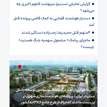
گزارش تحلیلی تسنیم| سرنوشت کلثوم اکبری چه
می‌شود؟
دستیار هوشمند قضایی به کمک قاضی پرونده قتل
آمد
4متهم قتل حمیدرضا رجب‌زاده دستگیر شدند
ماجرای پیامک « مشمول سهمیه جنگ هستید»
چیست؟
گلایه اطهاری از عدم درک مفاهیم بنیادین توسعه دانش
بنیان در ایران/ پروژه‌های هوشمندسازی شهری در
بن‌بست ماندند/انحراف از طرح جامع ۱۳۸۶ به کشور
ذخیر