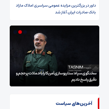
داور
در
​بزرگترین مزایده عمومی سراسری املاک مازاد
بانک صادرات ایران آغاز شد
سخنگوی سپاه: سناریوسازی آمریکا را با حملات پرحجم‌‌ و
دقیق‌ پاسخ دادیم
هشدا
آخرین‌های سیاست