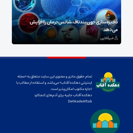
ش
ذخیره‌سازی خون بند ناف، شانس درمان را افزایش
می‌دهد
رونم
خبرآنلاین
خبر
تمام حقوق مادی و معنوی این سایت متعلق به «مجله
اینترنتی دهکده آفتاب» می‌باشد و استفاده از مطالب با
اجازه مکتوب امکان‌پذیر است.
دهکده آفتاب جاییه برای آدم‌های کنجکاو:
DehkadeAftab