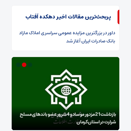
پربحث‌ترین مقالات اخیر دهکده آفتاب
داور
در
​بزرگترین مزایده عمومی سراسری املاک مازاد
بانک صادرات ایران آغاز شد
بازداشت 21مزدور موساد و 4 شرور عضو باندهای مسلح
شرارت در استان کرمان
گروه