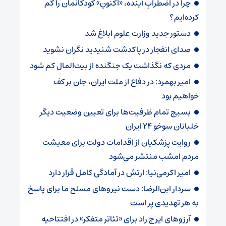
چرا در اضطرابِ آینده، «اکنونِ» کودکانمان را گم
کرده‌ایم؟
دستور جدید وزارت علوم ابلاغ شد
صدای انفجار در پاکدشت شنیدید نگران نشوید
مردی که نگذاشت یک جنگنده از بیت‌المال کم شود
امیر بهمرد: در دفاع از ملت ایران، جان بر کف
خواهیم بود
بسیج تمام ظرفیت‌ها برای تعیین وضعیت دیگر
خلبانان سوخو ۲۴ ایران
روایت پزشکیان از اقدامات دولت برای معیشت
مردم امشب منتشر می‌شود
امیر اکرمی‌نیا: ارتش در آمادگی کامل قرار دارد
سردار ابن‌الرضا: دست نیروهای مسلح ما برای پاسخ
به هر تهدیدی پر است
آرزوهای ایرج راد برای «تئاتر متفکر» در افتتاحیه