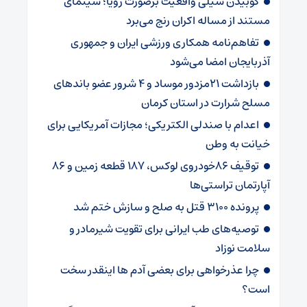
کوبیدن سیلی واقعیت برصورت رویا؛ سینمای
مستند از مساله اکران رنج می‌برد
تفاهم‌نامه همکاری ورزشی ایران و جمهوری
آذربایجان امضا می‌شود
بازداشت 21مزدور موساد و 4 شرور عضو باندهای
مسلح شرارت در استان کرمان
اعدام با صندلی الکتریکی؛ مجازات آمریکایی برای
خیانت به وطن
توقیف 86خودروی لوکس، 187 قطعه زمین و 86
آپارتمان تراستی‌ها
پرونده 3100 قتل به صلح و سازش ختم شد
توصیه‌های طب ایرانی برای تقویت شیرمادر و
سلامت نوزاد
چرا عذرخواهی برای بعضی آدم ها اینقدر سخت
است؟