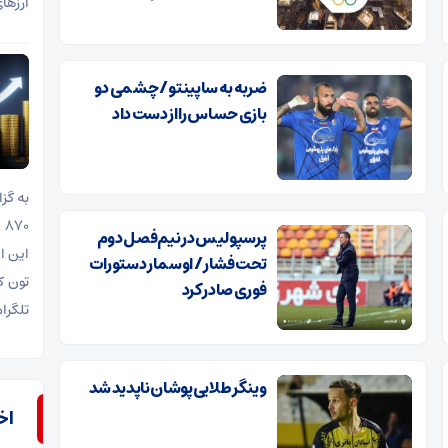
ارزها
ضربه به ساپینتو / چشمی دو
بازی حساس را از دست داد
پرسپولیس در نیم‌فصل دوم
این ا
تحت فشار / اوسمار دستورات
فوری صادر کرد
تلگرا
وینگر طلایی‌پوشان ناپدید شد
اخ