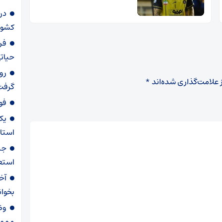
در
کشور
فر
حیات
رو
 علامت‌گذاری شده‌اند
*
گرفت
فوری / 
یک
استا
جن
استعف
آخ
بخوان
وض
و مم