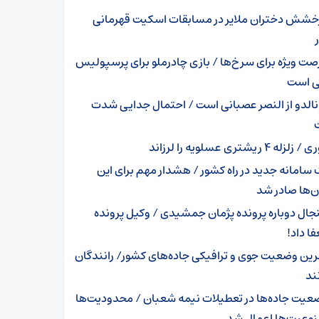
خشش دختران ملایر در مسابقات اسکیت قهرمانی
صت ویژه برای سرخ‌ها / بازی چادرملو برای پرسپولیس
ی است
نالدو از النصر عصبانی است / احتمال جدایی شدت
زلزله ۴ ریشتری عسلویه را لرزاند
 سامانه جدید در راه کشور / هشدار مهم برای این
ن‌ها صادر شد
جال دوباره پرونده پژمان جمشیدی / وکیل پرونده
ا داد!
رین وضعیت جوی و ترافیکی جاده‌های کشور/ رانندگان
ند
عیت جاده‌ها در تعطیلات نیمه شعبان / محدودیت‌ها
نوعیت‌ها اعمال شد