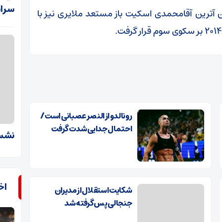
سراس
ترین آقامحمدی اسکیت باز مستعد ملایری نیز با
رونالدو از النصر عصبانی است /
احتمال جدایی شدت گرفت
نشست
اخب
شکایت استقلال از مدیران
جنجالی پس گرفته شد