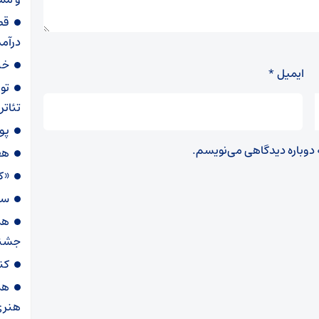
قطع
درآمد
خی
ایمیل
*
تو
تئاتر
پو
ه دوباره دیدگاهی می‌نویسم.
هف
«ک
سنجش ب
هم
جشنو
کن
هم
هنری 