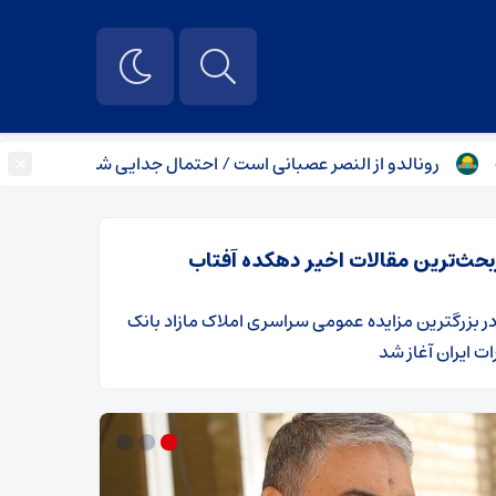
×
نالدو از النصر عصبانی است / احتمال جدایی شدت گرفت
فوری / زلزله ۴ ریش
بحث‌ترین مقالات اخیر دهکده آفتاب
ر
​بزرگترین مزایده عمومی سراسری املاک مازاد بانک
ت ایران آغاز شد