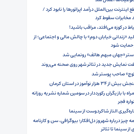
 اینترنت بین‌الملل درآمد اپراتورها را نابود کرد /
 مخابرات سقوط کرد
اط در کوزه می‌افتد، مراقب باشید!
لید «زندانی خیابان دوم» با چالش مالی و اجتماعی؛ از
 حمایت شود
ستر «جهان مبهم هاتف» رونمایی شد
ت نمایش جدید در تئاتر شهر روی صحنه می‌روند
وچ» صاحب پوستر شد
یش از ۳۴ هزار نوآموز در استان کرمان
راه با بازیگران رکورددار در سومین شماره نشریه روزانه
اره فجر
اره‌گیری الناز شاکردوست از سینما
ه چیز درباره شهروز دل‌افکار؛ بیوگرافی، سن و کارنامه
از سینما تا تئاتر