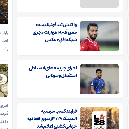
واکنش تند فوتبالیست
معروف به اظهارات مجری
شبکه افق+ عکس
افتی 
رشد ا
اجرای جریمه‌های انضباطی
استقلال و حردانی
فرآیند کسب سهمیه
المپیک ۲۰۲۸ از سوی اتحادیه
جهانی کشتی اعلام شد