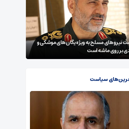
خسارت 196 میلیارد و 730 میلیون ریالی در
نیمه‌شعبان؛
اشات اخیر به اردبیل
ظهور
رین‌های سیاست