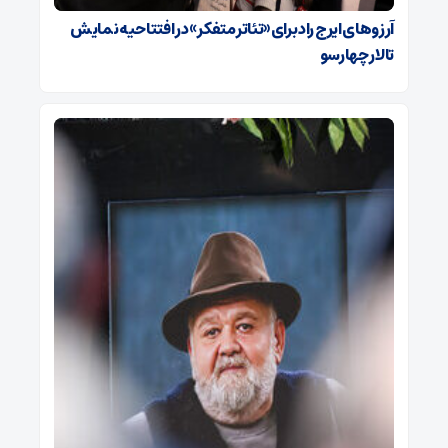
آرزوهای ایرج راد برای «تئاتر متفکر» در افتتاحیه نمایش
تالار چهارسو