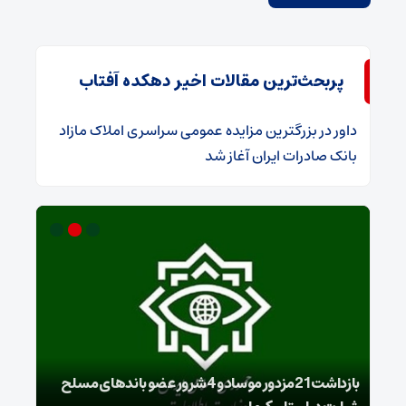
پربحث‌ترین مقالات اخیر دهکده آفتاب
داور
در
​بزرگترین مزایده عمومی سراسری املاک مازاد
بانک صادرات ایران آغاز شد
بازداشت 21مزدور موساد و 4 شرور عضو باندهای مسلح