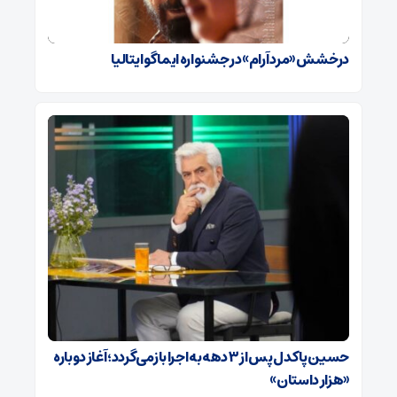
درخشش «مرد آرام» در جشنواره ایماگو ایتالیا
حسین پاکدل پس از ۳ دهه به اجرا بازمی‌گردد؛ آغاز دوباره
«هزار داستان»