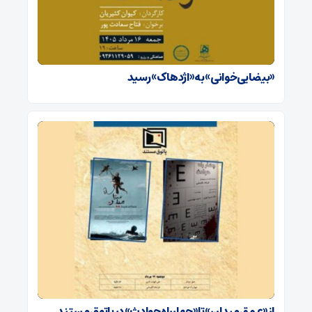
«بیضایی‌خوانی» به «اژدهاک» رسید
از «عمق میدان» تا «چهارراه حوادث» در پاتوق مستند