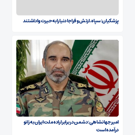
پزشکیان: سپاه، ارتش و فراجا دنیا را به حیرت واداشتند
امیر جهانشاهی: دشمن در برابر اراده ملت ایران به زانو
درآمده است