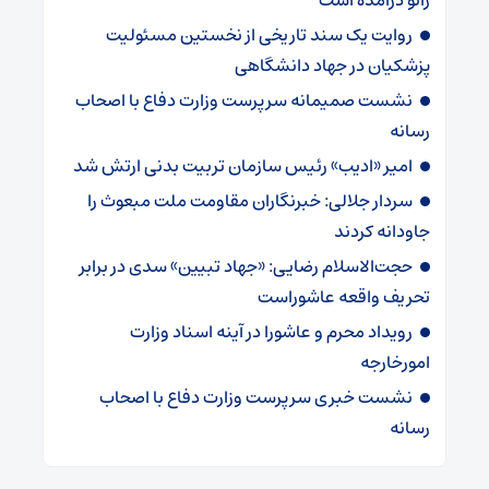
زانو درآمده است
روایت یک سند تاریخی از نخستین مسئولیت
پزشکیان در جهاد دانشگاهی
نشست صمیمانه سرپرست وزارت دفاع با اصحاب
رسانه
امیر «ادیب» رئیس سازمان تربیت بدنی ارتش شد
سردار جلالی: خبرنگاران مقاومت ملت مبعوث را
جاودانه کردند
حجت‌الاسلام رضایی: «جهاد تبیین» سدی در برابر
تحریف واقعه عاشوراست
رویداد محرم و عاشورا در آینه اسناد وزارت
امورخارجه
نشست خبری سرپرست وزارت دفاع با اصحاب
رسانه