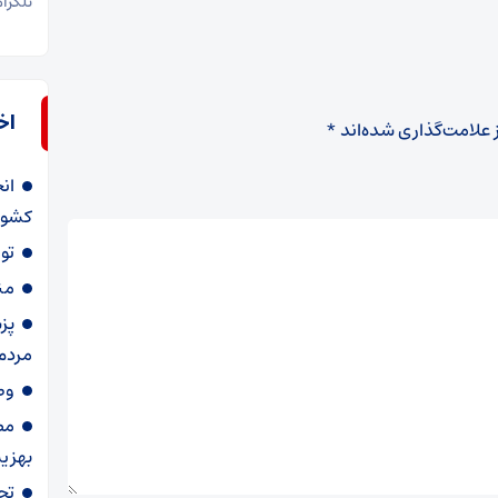
تلگرا
اخ
 علامت‌گذاری شده‌اند
*
ان
کشور از ۲۵ تا
تو
من
پز
مردم
وط
مص
بهزیس
تج