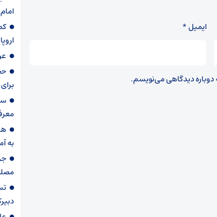
امام
ایمیل
*
کم
اروپا
عر
حج
ه دوباره دیدگاهی می‌نویسم.
برای 
سر
معرف
هش
به آم
جز
مصلح
تس
دبیرک
عا