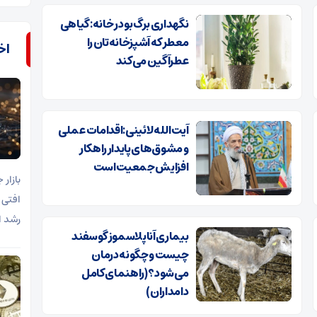
نگهداری برگ بو در خانه: گیاهی
معطر که آشپزخانه‌تان را
اخب
عطرآگین می‌کند
آیت الله لائینی:اقدامات عملی
و مشوق‌های پایدار راهکار
افزایش جمعیت است
افتی 
رشد ا
بیماری آناپلاسموز گوسفند
چیست و چگونه درمان
می‌شود؟ (راهنمای کامل
دامداران)