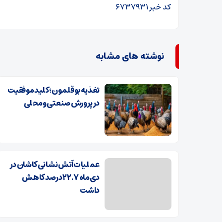
کد خبر
6737931
نوشته های مشابه
تغذیه بوقلمون؛ کلید موفقیت
در پرورش صنعتی و محلی
عملیات‌آتش نشانی کاشان در
دی‌ماه ۲۲.۷ درصد کاهش
داشت