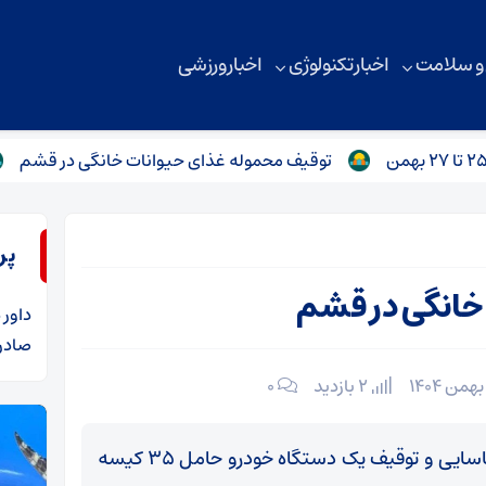
 و سلامت
اخبار تکنولوژی
اخبار ورزشی
توقیف محموله غذای حیوانات خانگی در قشم
منشو
پر
خانگی در قشم
داور
د
صادرا
2 بازدید
۰
قشم- فرمانده انتظامی شهرستان قشم از شناسایی و توقیف یک دستگاه خودرو حامل ۳۵ کیسه