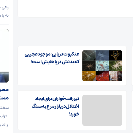
زهی خی
نه با
عنکبوت دریایی: موجود عجیبی
که بدنش در پاهایش است!
مصوب
مستم
تیر رانت‌خواران برای ایجاد
اختلال در بازار مرغ به سنگ
سخنگو
خورد!
افزای
والدی