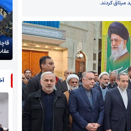
 میثاق کردند.
قاچاق حیات‌وحش در استان تهران؛ کشف شیر،
عقاب طلایی و تمساح
جنوب
آخ