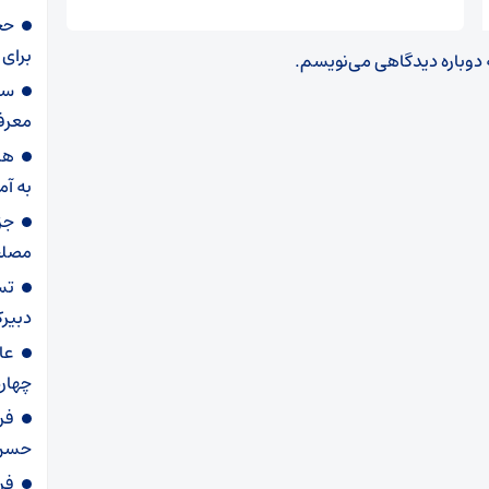
حج
برای 
ه دوباره دیدگاهی می‌نویسم.
سر
معرف
هش
به آم
جز
مصلح
تس
دبیرک
عا
چهار
فر
حسن 
فرم