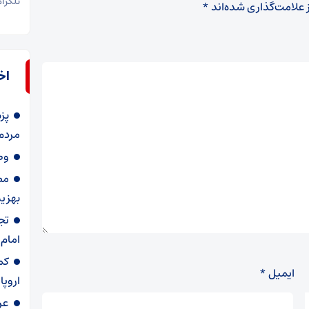
تلگرا
 علامت‌گذاری شده‌اند
*
اخ
پز
مردم
وط
مص
بهزیس
تج
امام
کم
ایمیل
*
اروپا
عر