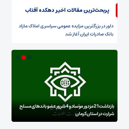
پربحث‌ترین مقالات اخیر دهکده آفتاب
داور
در
​بزرگترین مزایده عمومی سراسری املاک مازاد
بانک صادرات ایران آغاز شد
بازداشت 21مزدور موساد و 4 شرور عضو باندهای مسلح
شرارت در استان کرمان
گروه