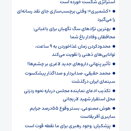
استراتژی شکست خورده است
«کشمیری»؛ وقتی برچسب‌سازی جای نقد رسانه‌ای
را می‌گیرد
بهترین نژادهای سگ نگهبان برای باغبانی:
محافظان وفادار باغ شما
محدودکردن زمان غذاخوردن به ۹ ساعت،
توانایی‌های ذهنی را تقویت می‌کند
تأثیر پنهانی داروهای جدید لاغری بر چشم‌ها!
محمد حقیقی، صدابردار و صداگذار پیشکسوت
سینمای ایران درگذشت
تکذیب ادعای نماینده مجلس درباره نحوه ردزنی
محل استقرار شهید لاریجانی
هوش مصنوعی، بستر وقوع 55درصد جرایم
سایبری آفریقاست
پزشکیان: وجود رهبری برای ما نقطه قوت است