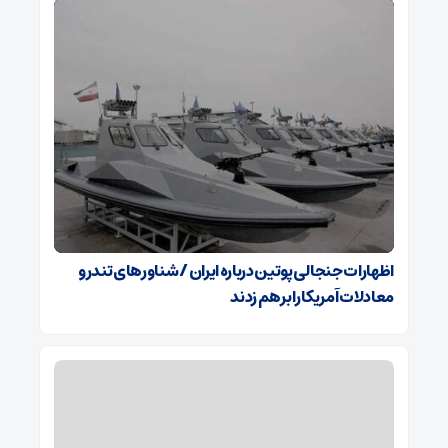
اظهارات جنجالی پوتین درباره ایران / شناورهای تندرو
معادلات آمریکا را برهم زدند