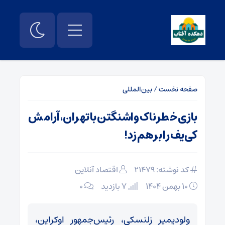
صفحه نخست
/
بین‌المللی
بازی خطرناک واشنگتن با تهران، آرامش
کی‌یف را برهم زد!
کد نوشته: 21479
اقتصاد آنلاین
۱۰ بهمن ۱۴۰۴
7 بازدید
۰
ولودیمیر زلنسکی، رئیس‌جمهور اوکراین،