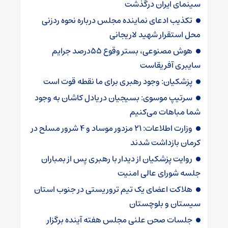
سینمای ایران درگذشت
تکذیب ادعای نماینده مجلس درباره نحوه ردزنی
محل استقرار شهید لاریجانی
هوش مصنوعی، بستر وقوع 55درصد جرایم
سایبری آفریقاست
پزشکیان: وجود رهبری برای ما نقطه قوت است
سرتیپ موسوی: بسیجیان دریادل کاشان به وجود
شما مباهات می‌کنیم
وزارت اطلاعات: ۲۱ مزدور موساد و ۴ شرور مسلح در
کرمان بازداشت شدند
روایت پزشکیان از دیدار با رهبری پس از بمباران
جلسه شورای عالی امنیت
هلاکت اعضای یک تیم تروریستی در جنوب استان
سیستان و بلوچستان
جلسات صحن علنی مجلس هفته آینده برگزار