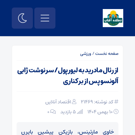
صفحه نخست
/
ورزشی
از رئال مادرید به لیورپول/ سرنوشت ژابی
آلونسو پس از برکناری
کد نوشته: 21469
اقتصاد آنلاین
۱۰ بهمن ۱۴۰۴
5 بازدید
۰
خاوی مارتینس، بازیکن پیشین بایرن