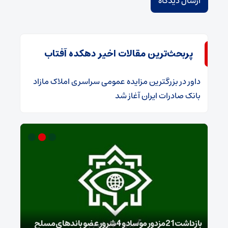
پربحث‌ترین مقالات اخیر دهکده آفتاب
داور
در
​بزرگترین مزایده عمومی سراسری املاک مازاد
بانک صادرات ایران آغاز شد
بازداشت 21مزدور موساد و 4 شرور عضو باندهای مسلح