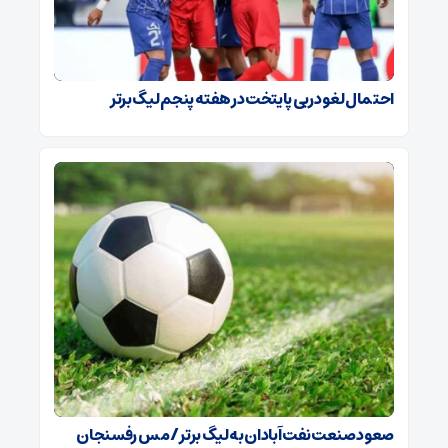
احتمال لغو دربی پایتخت در هفته پنجم لیگ برتر
صعود صنعت نفت آبادان به لیگ برتر / مس رفسنجان