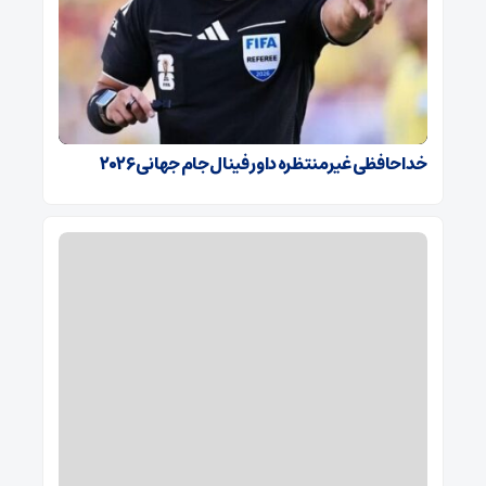
خداحافظی غیرمنتظره داور فینال جام جهانی ۲۰۲۶