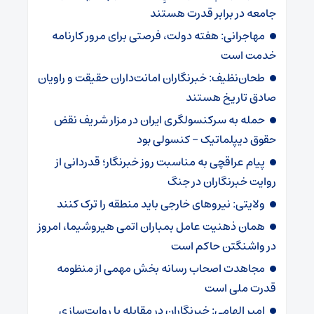
جامعه در برابر قدرت هستند
مهاجرانی: هفته دولت، فرصتی برای مرور کارنامه
خدمت است
طحان‌نظیف: خبرنگاران امانت‌داران حقیقت و راویان
صادق تاریخ‌ هستند
حمله به سرکنسولگری ایران در مزار شریف نقض
حقوق دیپلماتیک – کنسولی بود
پیام عراقچی به مناسبت روز خبرنگار؛ قدردانی از
روایت خبرنگاران در جنگ
ولایتی: نیروهای خارجی باید منطقه را ترک کنند
همان ذهنیت عامل بمباران اتمی هیروشیما، امروز
در واشنگتن حاکم است
مجاهدت اصحاب رسانه بخش مهمی از منظومه
قدرت ملی است
امیر الهامی: خبرنگاران در مقابله با روایت‌سازی