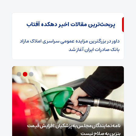
پربحث‌ترین مقالات اخیر دهکده آفتاب
داور
در
​بزرگترین مزایده عمومی سراسری املاک مازاد
بانک صادرات ایران آغاز شد
نامه نمایندگان مجلس به پزشکیان: افزایش قیمت
روای
بنزین به صلاح نیست
غافل