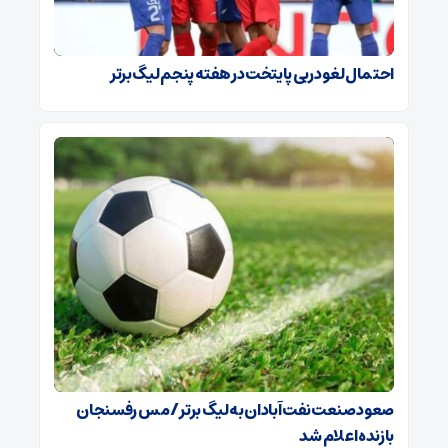
احتمال لغو دربی پایتخت در هفته پنجم لیگ برتر
صعود صنعت نفت آبادان به لیگ برتر / مس رفسنجان
بازنده اعلام شد