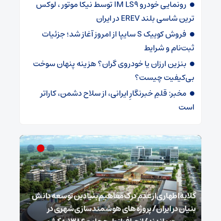
رونمایی خودرو IM LS9 توسط نیکا موتور ، لوکس
ترین شاسی بلند EREV در ایران
فروش کوییک S سایپا از امروز آغاز شد؛ جزئیات
ثبت‌نام و شرایط
بنزین ارزان یا خودروی گران؟ هزینه پنهان سوخت
بی‌کیفیت چیست؟
مخبر: قلمِ خبرنگارِ ایرانی، از سلاح دشمن، کاراتر
است
گلایه اطهاری از عدم درک مفاهیم بنیادین توسعه دانش
بنیان در ایران/ پروژه‌های هوشمندسازی شهری در