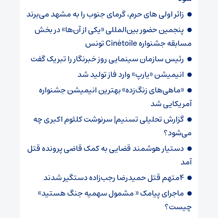
زائر اولی های حرم، گرمای جنوب را به مشهد می‌برند
پنجمین حضور بین‌المللی «یکی از آن‌ها» در بخش
مسابقه جشنواره Cinétoile تونس
رئیس سازمان سینمایی روز خبرنگار را تبریک گفت
انیمیشن «یارپ» وارد فاز تولید شد
«ماهی‌های زنگ‌زده» بهترین انیمیشن جشنواره
آمریکایی شد
گزارش تحلیلی تسنیم| سرنوشت کلثوم اکبری چه
می‌شود؟
دستیار هوشمند قضایی به کمک قاضی پرونده قتل
آمد
4متهم قتل حمیدرضا رجب‌زاده دستگیر شدند
ماجرای پیامک « مشمول سهمیه جنگ هستید»
چیست؟