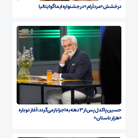
درخشش «مرد آرام» در جشنواره ایماگو ایتالیا
حسین پاکدل پس از ۳ دهه به اجرا بازمی‌گردد؛ آغاز دوباره
«هزار داستان»