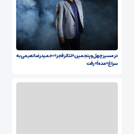
در مسیر چهل‌وپنجمین «تئاتر فجر»؛ حمیدرضا نعیمی به
سراغ «مده‌آ» رفت