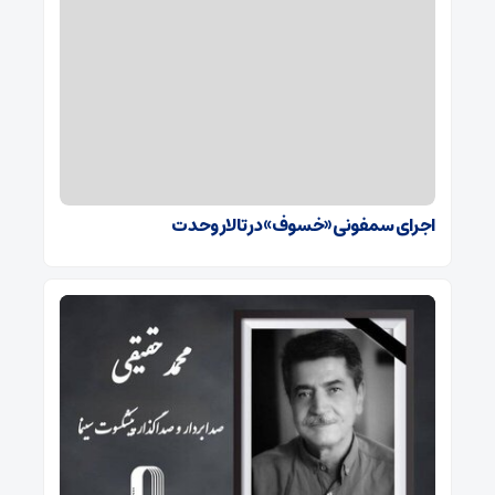
اجرای سمفونی «خسوف» در تالار وحدت