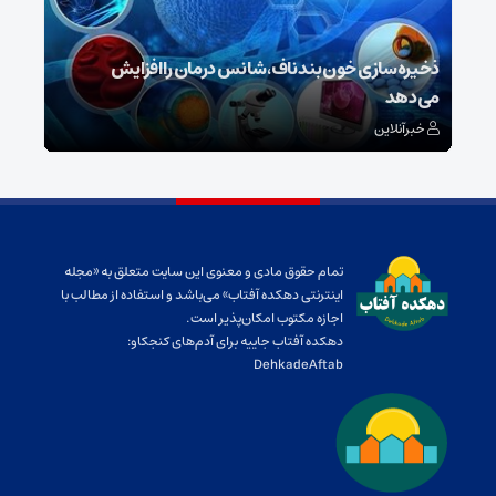
ش
ذخیره‌سازی خون بند ناف، شانس درمان را افزایش
می‌دهد
رونم
خبرآنلاین
خبر
تمام حقوق مادی و معنوی این سایت متعلق به «مجله
اینترنتی دهکده آفتاب» می‌باشد و استفاده از مطالب با
اجازه مکتوب امکان‌پذیر است.
دهکده آفتاب جاییه برای آدم‌های کنجکاو:
DehkadeAftab