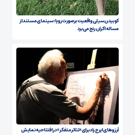
کوبیدن سیلی واقعیت برصورت رویا؛ سینمای مستند از
مساله اکران رنج می‌برد
آرزوهای ایرج راد برای «تئاتر متفکر» در افتتاحیه نمایش