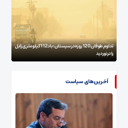
تداوم طوفان 120 روزه در سیستان؛ باد 112 کیلومتری ‌زابل
را درنوردید
شیمی
آخرین‌های سیاست