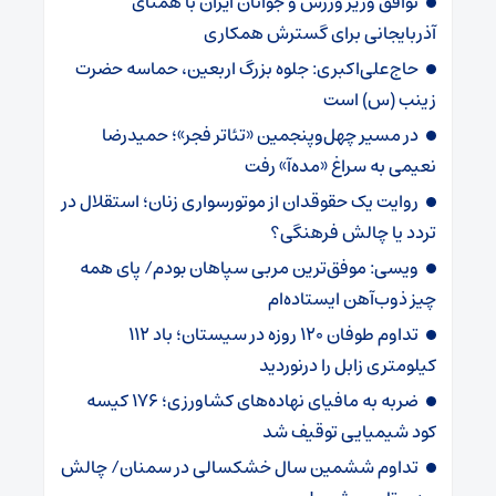
توافق وزیر ورزش و جوانان ایران با همتای
آذربایجانی برای گسترش همکاری
حاج‌علی‌اکبری: جلوه بزرگ اربعین، حماسه حضرت
زینب (س) است
در مسیر چهل‌وپنجمین «تئاتر فجر»؛ حمیدرضا
نعیمی به سراغ «مده‌آ» رفت
روایت یک حقوقدان از موتورسواری زنان؛ استقلال در
تردد یا چالش فرهنگی؟
ویسی: موفق‌ترین مربی سپاهان بودم/ پای همه
چیز ذوب‌آهن ایستاده‌ام
تداوم طوفان 120 روزه در سیستان؛ باد 112
کیلومتری ‌زابل را درنوردید
ضربه ‌به مافیای نهاده‌های کشاورزی؛ 176 کیسه
کود شیمیایی توقیف شد
تداوم ششمین سال خشکسالی در سمنان/ چالش‌