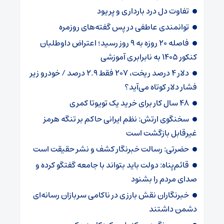
تفاوت دل درد بارداری و پریود
توانمندی عاطفی در پس گفته‌های روزمره
فاصله ۲۰ روزه به ۹ روز رسید؛ اعتراض داوطلبان
کنکور ۱۴۰۵ به نابرابری آموزشی
دلار ۴ درصد ریخت، ۲۰۷ فقط ۲.۹ درصد / خودرو زیر
فشار دلار کوتاه می‌آید؟
۴۸ سال کار برای خرید یک تویوتا کمری
سخنگوی ارتش: نظم ایرانی حاکم بر تنگه هرمز
غیرقابل بازگشت است
حضرتی: رسالت خبرنگار کشف و نشر حقیقت است
قائم‌پناه: دولت باید بتواند با جامعه گفتگو کرده و
صدای مردم را بشنود
خبرنگاران نقش بارزی در ناکامی سربازان رسانه‌ای
دشمن داشتند