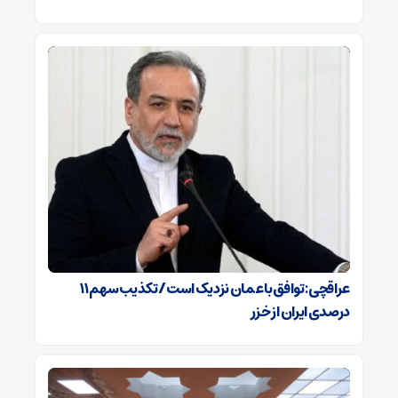
عراقچی: توافق با عمان نزدیک است/ تکذیب سهم ۱۱
درصدی ایران از خزر