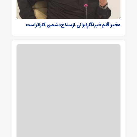
مخبر: قلمِ خبرنگارِ ایرانی، از سلاح دشمن، کاراتر است