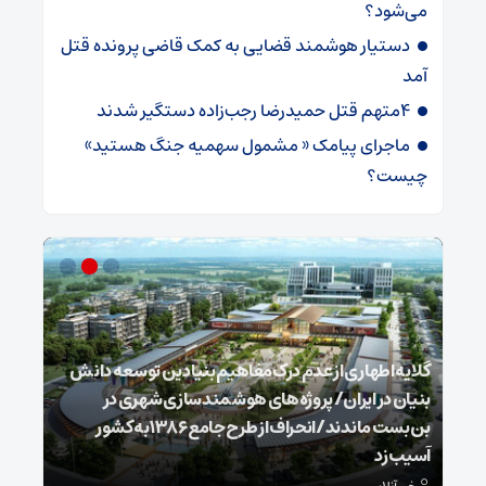
می‌شود؟
دستیار هوشمند قضایی به کمک قاضی پرونده قتل
آمد
4متهم قتل حمیدرضا رجب‌زاده دستگیر شدند
ماجرای پیامک « مشمول سهمیه جنگ هستید»
چیست؟
گلایه اطهاری از عدم درک مفاهیم بنیادین توسعه دانش
بنیان در ایران/ پروژه‌های هوشمندسازی شهری در
بن‌بست ماندند/انحراف از طرح جامع ۱۳۸۶ به کشور
ذخیر
آسیب زد
می‌