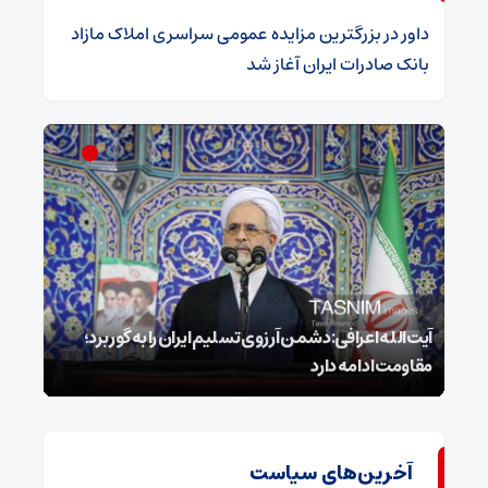
داور
در
​بزرگترین مزایده عمومی سراسری املاک مازاد
بانک صادرات ایران آغاز شد
ل
آیت‌الله اعرافی:دشمن آرزوی تسلیم ایران را به گور برد؛
مقاومت ادامه دارد
نفس
آخرین‌های سیاست