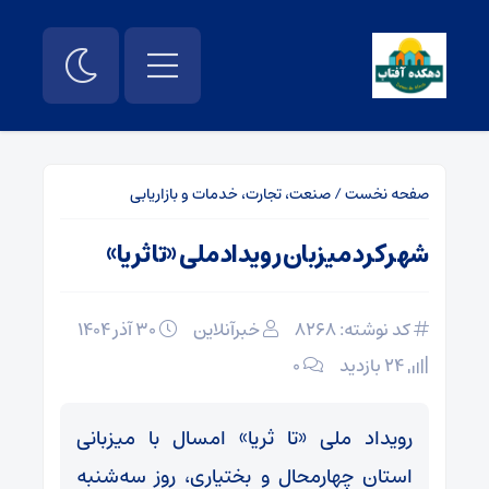
صفحه نخست
/
صنعت، تجارت، خدمات و بازاریابی
شهرکرد میزبان رویداد ملی «تا ثریا»
کد نوشته: 8268
خبرآنلاین
۳۰ آذر ۱۴۰۴
24 بازدید
۰
رویداد ملی «تا ثریا» امسال با میزبانی
استان چهارمحال و بختیاری، روز سه‌شنبه