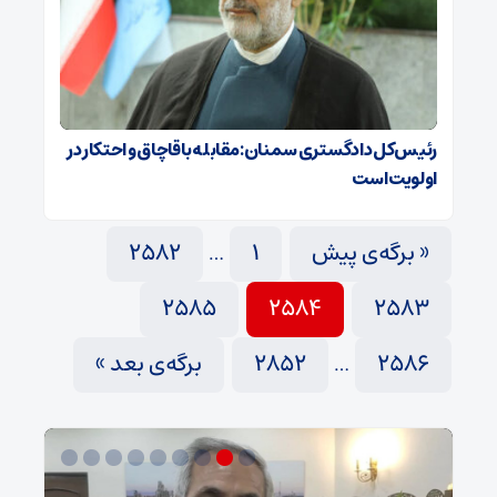
رئیس‌کل دادگستری سمنان: مقابله با قاچاق و احتکار در
اولویت است
« برگه‌ی پیش
1
2582
…
2585
2584
2583
2586
2852
برگه‌ی بعد »
…