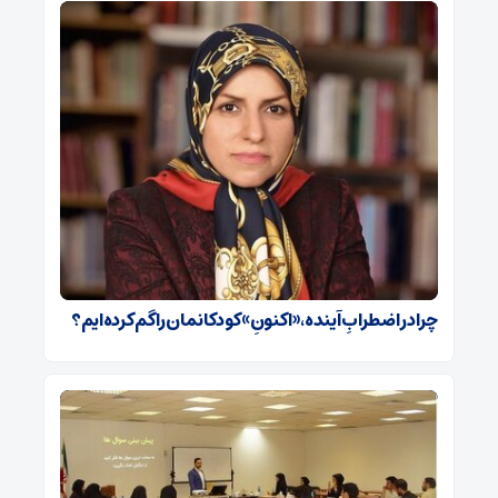
چرا در اضطرابِ آینده، «اکنونِ» کودکانمان را گم کرده‌ایم؟