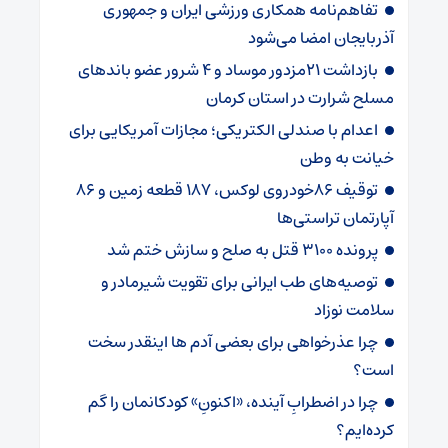
تفاهم‌نامه همکاری ورزشی ایران و جمهوری
آذربایجان امضا می‌شود
بازداشت 21مزدور موساد و 4 شرور عضو باندهای
مسلح شرارت در استان کرمان
اعدام با صندلی الکتریکی؛ مجازات آمریکایی برای
خیانت به وطن
توقیف 86خودروی لوکس، 187 قطعه زمین و 86
آپارتمان تراستی‌ها
پرونده 3100 قتل به صلح و سازش ختم شد
توصیه‌های طب ایرانی برای تقویت شیرمادر و
سلامت نوزاد
چرا عذرخواهی برای بعضی آدم ها اینقدر سخت
است؟
چرا در اضطرابِ آینده، «اکنونِ» کودکانمان را گم
کرده‌ایم؟