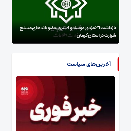
بازداشت 21مزدور موساد و 4 شرور عضو باندهای مسلح
شرارت در استان کرمان
گروه
آخرین‌های سیاست