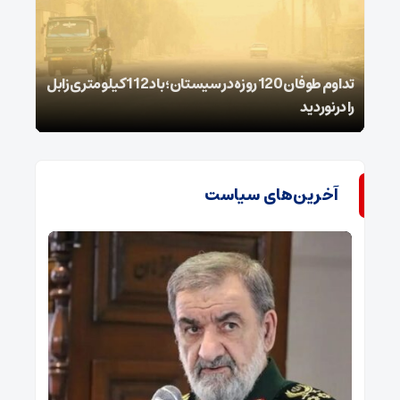
تداوم طوفان 120 روزه در سیستان؛ باد 112 کیلومتری ‌زابل
را درنوردید
شیمی
آخرین‌های سیاست