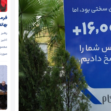
فرما
بهان
رهبر 
اخیر 
معمول
صورت 