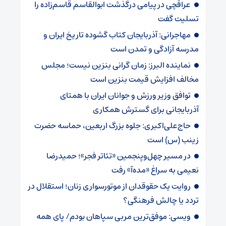
عراقچی در پیامی درگذشت ابوالقاسم قاسم‌زاده را
تسلیت گفت
مهاجرانی: آذربایجان کتاب گشوده تاریخ ایران و
مدرسه آزادگی و تمدن است
نماینده البرز: زمان گرانی بنزین نیست؛ مجلس
مخالف افزایش قیمت بنزین است
توافق وزیر ورزش و جوانان ایران با همتای
آذربایجانی برای گسترش همکاری
حاج‌علی‌اکبری: جلوه بزرگ اربعین، حماسه حضرت
زینب (س) است
در مسیر چهل‌وپنجمین «تئاتر فجر»؛ حمیدرضا
نعیمی به سراغ «مده‌آ» رفت
روایت یک حقوقدان از موتورسواری زنان؛ استقلال در
تردد یا چالش فرهنگی؟
ویسی: موفق‌ترین مربی سپاهان بودم/ پای همه