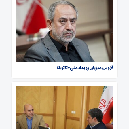
قزوین میزبان رویداد ملی «تا ثریا»