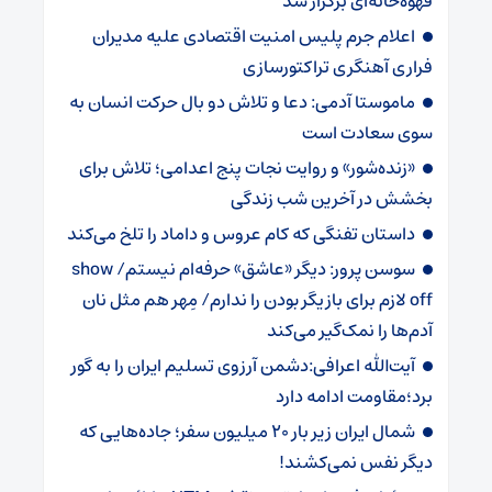
قهوه‌خانه‌ای برگزار شد
اعلام جرم پلیس امنیت اقتصادی علیه مدیران
فراری آهنگری تراکتورسازی
ماموستا آدمی: دعا و تلاش دو بال حرکت انسان به
سوی سعادت است
«زنده‌شور» و روایت نجات پنج اعدامی؛ تلاش برای
بخشش در آخرین شب زندگی
داستان تفنگی که کام عروس و داماد را تلخ می‌کند
سوسن پرور: دیگر «عاشق» حرفه‌ام نیستم/ show
off لازم برای بازیگر بودن را ندارم/ مِهر هم مثل نان
آدم‌ها را نمک‌گیر می‌کند
آیت‌الله اعرافی:دشمن آرزوی تسلیم ایران را به گور
برد؛مقاومت ادامه دارد
شمال ایران زیر بار 20 میلیون سفر؛ جاده‌هایی که
دیگر نفس نمی‌کشند!