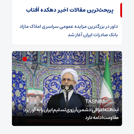
پربحث‌ترین مقالات اخیر دهکده آفتاب
داور
در
​بزرگترین مزایده عمومی سراسری املاک مازاد
بانک صادرات ایران آغاز شد
ل
آیت‌الله اعرافی:دشمن آرزوی تسلیم ایران را به گور برد؛
مقاومت ادامه دارد
نفس