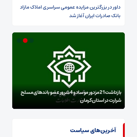
داور
در
​بزرگترین مزایده عمومی سراسری املاک مازاد
بانک صادرات ایران آغاز شد
بازداشت 21مزدور موساد و 4 شرور عضو باندهای مسلح
شرارت در استان کرمان
گروه
آخرین‌های سیاست