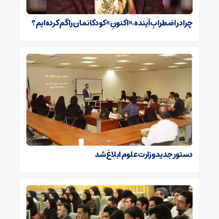
چرا در اضطرابِ آینده، «اکنونِ» کودکانمان را گم کرده‌ایم؟
دستور جدید وزارت علوم ابلاغ شد