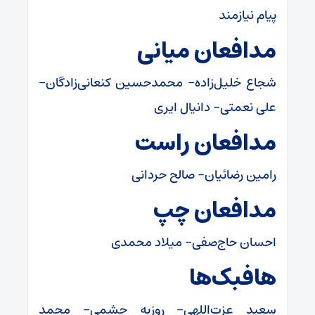
پیام نیازمند
مدافعان میانی
شجاع خلیل‌زاده- محمدحسین کنعانی‌زادگان-
علی نعمتی- دانیال ایری
مدافعان راست
رامین رضائیان- صالح حردانی
مدافعان چپ
احسان حاج‌صفی- میلاد محمدی
هافبک‌ها
سعید عزت‌اللهی- روزبه چشمی- محمد