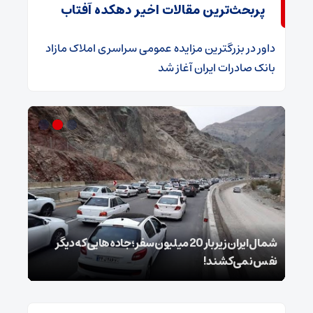
پربحث‌ترین مقالات اخیر دهکده آفتاب
داور
در
​بزرگترین مزایده عمومی سراسری املاک مازاد
بانک صادرات ایران آغاز شد
شمال ایران زیر بار 20 میلیون سفر؛ جاده‌هایی که دیگر
ویسی
نفس نمی‌کشند!
ذوب‌