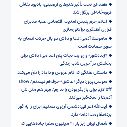
هفته‌ای تحت تأثیر هنرهای اربعینی؛ یادبود نقاش
قهوه‌خانه‌ای برگزار شد
اعلام جرم پلیس امنیت اقتصادی علیه مدیران
فراری آهنگری تراکتورسازی
ماموستا آدمی: دعا و تلاش دو بال حرکت انسان به
سوی سعادت است
«زنده‌شور» و روایت نجات پنج اعدامی؛ تلاش برای
بخشش در آخرین شب زندگی
داستان تفنگی که کام عروس و داماد را تلخ می‌کند
سوسن پرور: دیگر «عاشق» حرفه‌ام نیستم/ show
off لازم برای بازیگر بودن را ندارم/ مِهر هم مثل نان
آدم‌ها را نمک‌گیر می‌کند
آیت‌الله اعرافی:دشمن آرزوی تسلیم ایران را به گور
برد؛مقاومت ادامه دارد
شمال ایران زیر بار 20 میلیون سفر؛ جاده‌هایی که