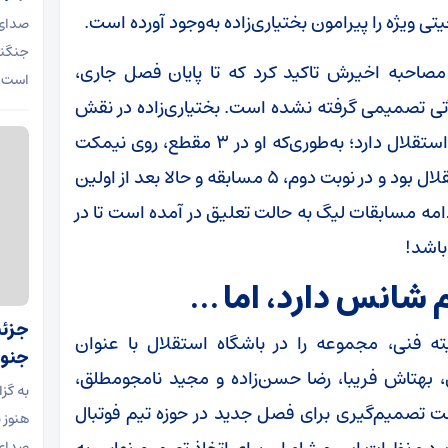
یژه را پیرامون بختیاری‌زاده به‌وجود آورده است.
صدای 
جنگند
مصاحبه اخیرش تاکید کرد که تا پایان فصل جاری،
است.
آتی تصمیمی گرفته نشده است. بختیاری‌زاده در نقش
سرمربی موقت، یک رکورد عجیب و جالب‌توجه در استقلال دارد؛ به‌طوری‌که او در ۳ مقطع، روی نیمکت
آبی‌ها نشسته که نوبت اول، ۳ بازی سرمربی استقلال بود و در نوبت دوم، ۵ مسابقه و حالا بعد از اولین
مه مسابقات لیگ به حالت تعلیق در آمده است تا در
 شانس دارد، اما …
جزئی
 فنی، مجموعه را در باشگاه استقلال با عنوان
جنوب
 بهتاش فریبا، رضا حسن‌زاده و مجید نامجومطلق،
به گز
ت تصمیم‌گیری برای فصل جدید در حوزه تیم فوتبال
هنوز 
صدای 