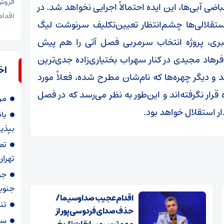
فروش 
ضی آبی‌ها، این ایده احتمالاً اجرایی نخواهد شد. در
اقدام ب
تقلالی‌ها چشم‌انتظار تعیین‌تکلیف سرنوشت لیگ
ی، پروژه انتخاب سرمربی فصل آتی را هم پیش
ند. طبق اطلاعات واصله به «فوتبال ۳۶۰»، فرهاد مجیدی در کنار سهراب بختیاری‌زاده جدی‌ترین
اخ
و دیگر چهره‌ها که نام‌شان مطرح شده، فعلاً مورد
رار نگرفته‌اند و این‌طور به نظر می‌رسد که در فصل
مر
ار استقلال خواهد بود.
با
بپذیر
تص
تهران
جز
جنوب
اقدام عجیب صداوسیما/
تن
حذف صدای فردوسی پور از
سپاه‌
مهم‌ترین مسابقات تاریخ