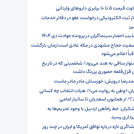
یمت ۵ تا ۱۰ برابری داروهای وارداتی
از ثبت الکترونیکی درخواست عفو در دفاتر خدمات
ی
یب احضار سینماگران در پرونده حوادث دی ۱۴۰۴
عیت حجاج مشهدی در مکه عادی است؛زمان بازگشت
باً اعلام می‌شود
توار ساقی به هند می‌رود/ شخصیتی که در تاریخ
ن قزل‌قلعه حضوری پررنگ داشت
مدرضا درویش:‌ خوزستان مادرِ مادرِ ماست
یانِ «وطن به روایت من»/ هیات انتخاب چه کسانی
؟/ از همایون اسعدیان تا ساتیار امامی
شکیان: خط راه‌آهن اردبیل با وجود تحریم‌ها به
برداری رسید
اگری تازه درباره توافق آمریکا و ایران در چند روز