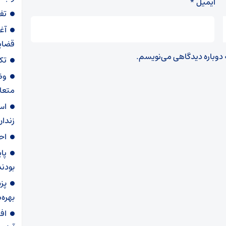
ایمیل
*
تفاوت ق
آغ
قضای
ه دوباره دیدگاهی می‌نویسم.
تکذ
وض
متعاق
اس
زندا
اح
پا
بودند
پز
بهره‌
افش