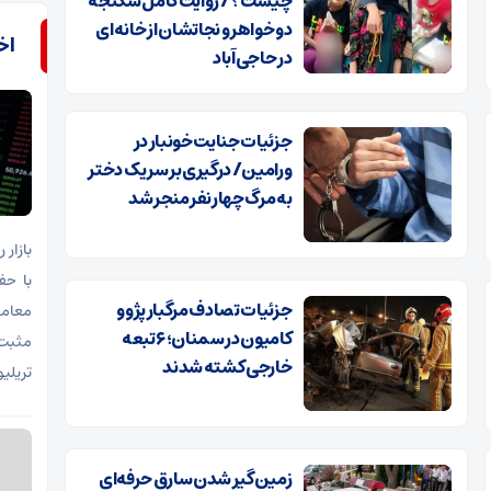
چیست؟ / روایت کامل شکنجه
دو خواهر و نجاتشان از خانه‌ای
اخب
در حاجی‌آباد
جزئیات جنایت خونبار در
ورامین/ درگیری بر سر یک دختر
به مرگ چهار نفر منجر شد
بازار
جزئیات تصادف مرگبار پژو و
معامل
کامیون در سمنان؛ ۶ تبعه
خارجی کشته شدند
تریلی
زمین‌گیر شدن سارق حرفه‌ای