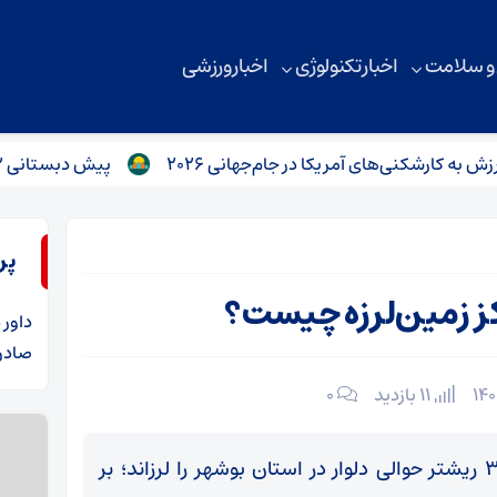
 و سلامت
اخبار تکنولوژی
اخبار ورزشی
نی‌های آمریکا در جام‌جهانی ۲۰۲۶
پیش دبستانی ۲ اجباری می‌شود/ توضیحات مهم معاون وزیر آموزش و پرورش
پر
مرکز زمین‌لرزه چیست؟
داور
د
صادرا
11 بازدید
۰
ساعت ۱۴:۲۸ جمعه، زمین‌لرزه‌ای به بزرگی ۳.۸ ریشتر حوالی دلوار در استان بوشهر را لرزاند؛ بر