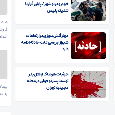
خودرو در نوشهر / پایان فرار با
شلیک پلیس
فروش 
مهار آتش‌سوزی در ارتفاعات
اقدام ب
شیراز؛ بررسی علت حادثه ادامه
دارد
جزئیات هولناک از قتل پدر
توسط پسر نوجوان در محله
مجیدیه تهران
به محدوده ۶۳ هزا