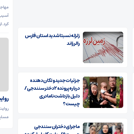
مهاجر
آسیب 
کرد.از
زلزله نسبتا شدید استان فارس
را لرزاند
جزئیات جدید و تکان دهنده
درباره پرونده ۲ دختر سنندجی/
دلیل بازداشت نامادری
روای
چیست؟
روایت
مسلح 
ماجرای دختران سنندجی