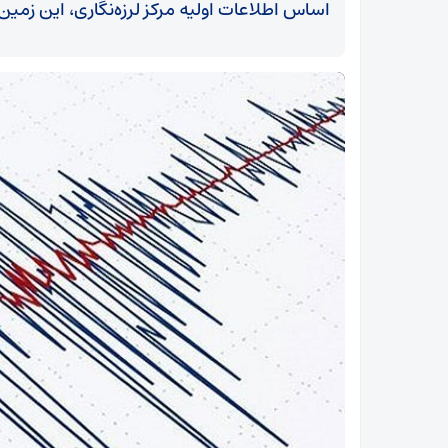
اساس اطلاعات اولیه مرکز لرزه‌نگاری، این زمین‌لرزه در عمق ۱۰ کیلومتری
زلزله 4 ریشتری مهران را لرزاند + جزئیات