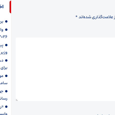
اخ
 علامت‌گذاری شده‌اند
*
بر
وا
۲۰۲۶
وزیر
دس
برای 
مو
ساما
جو
رسانه
«رو
وابس