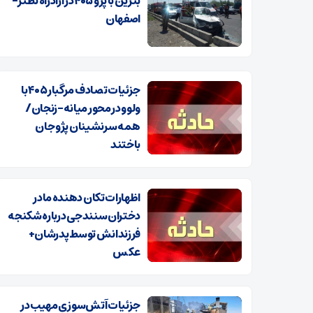
بنزین با پژو ۴۰۵ در آزادراه نطنز–
اصفهان
جزئیات تصادف مرگبار ۴۰۵ با
ولوو در محور میانه-زنجان/
همه سرنشینان پژو جان
باختند
اظهارات تکان دهنده مادر
دختران سنندجی درباره شکنجه
فرزندانش توسط پدرشان+
عکس
جزئیات آتش‌سوزی مهیب در