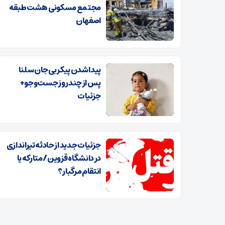
مجتمع مسکونی هشت طبقه
اصفهان
پیدا شدن پیکر بی‌جان سلنا
پس از چند روز جست‌و‌جو+
جزئیات
جزئیات جدید از حادثه تیراندازی
در دانشگاه قزوین /متارکه یا
انتقام مرگبار؟