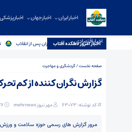
اخبار ایران
اخبار جهان
اخبار پزشکی
اخبار اقتصادی
اخبار امروز دهکده آفتاب
 اولین مدال ژیمناستیک زنان ایران پس از انقلاب
تصمیم جنجا
صفحه نخست
/
گردشگری و مهاجرت
گزارش نگران کننده از کم تحرکی
کد نوشته: 63073
مهر نیوز mehrnews
۲۶ اردیبهشت ۱۴۰۵
مرور گزارش های رسمی حوزه سلامت و ورزش