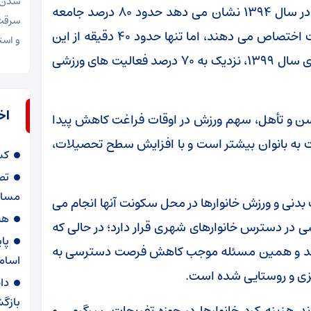
شدن ر
بررسی میزان ساعات گذران اوقات فراغت مردم در سال ۱۳۹۴ نشان می دهد حدود ۸۰ درصد جامعه
سرقت 
بیش از پنج ساعت از زمان خود را به اوقات فراغت اختصاص می دهند، اما تنها حدود ۴۰ دقیقه از این
و است
زمان صرف ورزش می شود. همچنین طبق آمارهای سال ۱۳۹۹، نزدیک به ۷۰ درصد فعالیت های ورزشی
اخ
ن و تأهل، سهم ورزش در اوقات فراغت کاهش پیدا
 به بانوان بیشتر است و با افزایش سطح تحصیلات،
کس
تص
مساب
بدنی و ورزش خانوارها در محل سکونت آنها انجام می
هت
سرانه های ورزشی در دسترس خانوارهای شهری قرار دارد؛ در حالی که
 کنند و همین مسئله موجب کاهش فرصت دسترسی به
اسام
کزی و روستایی شده است.
دا
بازگ
 هزینه کرد خانوارها در حوزه تفریحات، سرگرمی و