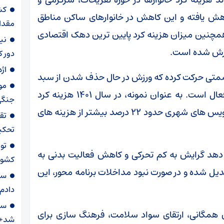
کش
 فرهنگی طی سال های ۱۳۹۵ تا ۱۴۰۱ کاهش یافته و این کاهش در خانوارهای ساکن مناطق
مقدار
۵ درصد بوده است. همچنین میزان هزینه کرد پایین ترین دهک اقتصادی
نیم
زارش شده است.
دور ک
اژ
سمتی حرکت کرده که ورزش در حال حذف شدن از سبد
مو
فراغتی خانوارها و جایگزینی با فعالیت های غیرفعال است. به عنوان نمونه، در سال ۱۴۰۱ هزینه کرد
جنگی
خانوارهای شهر تهران در غذاخوری ها و سلف سرویس های شهری حدود ۲۲ درصد بیشتر از هزینه های
تق
تحکیم
دهد گرایش به کم تحرکی و کاهش فعالیت بدنی به
کشور
یل شده و در صورت نبود مداخلات برنامه محور، این
سا
دادم 
سر
همگانی، ارتقای سواد سلامت، فرهنگ سازی برای
شد+گ